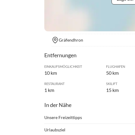
Gräfendhron
Entfernungen
EINKAUFSMÖGLICHKEIT
FLUGHAFEN
10 km
50 km
RESTAURANT
SKILIFT
1 km
15 km
In der Nähe
Unsere Freizeittipps
•
Angeln
•
Freib
Urlaubsziel
•
Fussball
•
Geoca