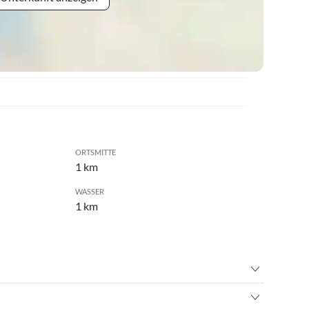
ORTSMITTE
1 km
WASSER
1 km
ad
•
Freizeitpark
ching
•
Golf