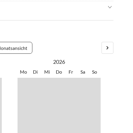
zischen Teil des Hunsrücks im romantischen Dhrontal, einem
eilgarten
•
Jagen
 Trittenheim und Neumagen-Dhron und in erhabener Lage über
ahren
•
Lagerfeuer
gte Wege und ist von Gräfendhron aus bei jeder Witterung
en Witwensitz der Grafen zu Hunolstein.
en
•
Nordic Walking
ich nicht von den Sperrschildern irritieren !
ng
•
Reiten
pin
•
Sommerrodelbahn
 der Adresse Am Berg 11, 54426 Gräfendhron.
 beobachten
•
Wandern
onatsansicht
2026
Mo
Di
Mi
Do
Fr
Sa
So