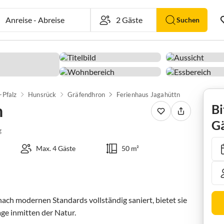
Anreise
-
Abreise
Suchen
-Pfalz
Hunsrück
Gräfendhron
Ferienhaus Jagahüttn
n
Bi
Gä
g
Max. 4 Gäste
50 m²
ach modernen Standards vollständig saniert, bietet sie 
e inmitten der Natur. 
