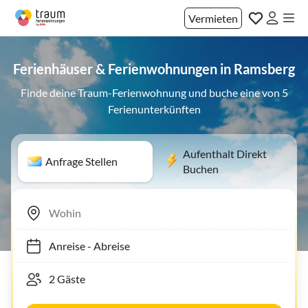
Vermieten
Ferienhäuser & Ferienwohnungen in Ramsberg
Finde deine Traum-Ferienwohnung und buche eine von 5
Ferienunterkünften
Aufenthalt Direkt
Anfrage Stellen
Buchen
Anreise
-
Abreise