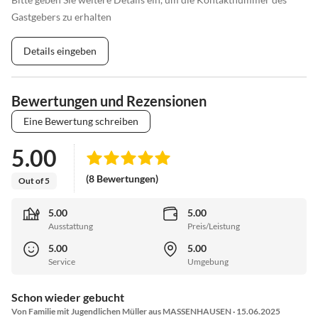
Gastgebers zu erhalten
genießen, langweilig wird es sicher nicht.
Details eingeben
Das fränkische Seenland und das nahegelegene Altmühltal
bestechen durch landschaftliche Schönheit, die auf einem gut
ausgebauten Fahrradrouten- und Wandernetz erkundet werden
Bewertungen und Rezensionen
kann.
Eine Bewertung schreiben
Auch kulturell hat die Region einiges zu bieten:
5.00
So locken die Orte Weißenburg, Spalt, Abenberg oder auch das 35
(8 Bewertungen)
Out of 5
Minuten entfernte Nürnberg mit einer traditionsreichen
Geschichte. Insbesondere im Sommer finden zudem viele kulturelle
5.00
5.00
Highlights statt.
Ausstattung
Preis/Leistung
5.00
5.00
Service
Umgebung
Schon wieder gebucht
Von Familie mit Jugendlichen Müller aus MASSENHAUSEN · 15.06.2025