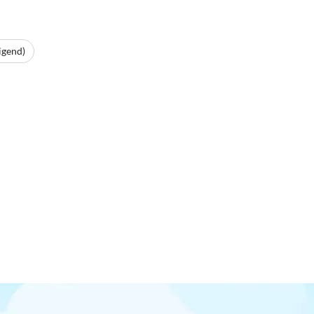
igend)