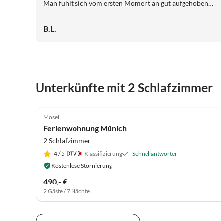
Man fühlt sich vom ersten Moment an gut aufgehoben
und angekommen. Diese Unterkunft lässt in jeder
Hinsicht keine Wünsche offen und ist absolut
B.L.
weiterzuempfehlen, sei es für einen entspannten
Kurzurlaub oder einen längeren Aufenthalt. Wir
kommen garantiert wieder!
Unterkünfte mit 2 Schlafzimmer
5.0
(15)
Mosel
Ferienwohnung Münich
2 Schlafzimmer
4
/ 5
Klassifizierung
Schnellantworter
Kostenlose Stornierung
490,- €
2 Gäste / 7 Nächte