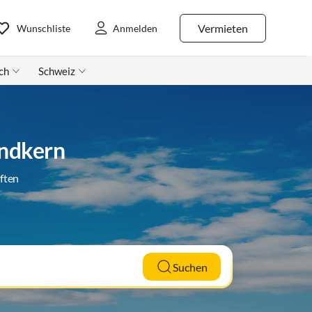
Vermieten
Wunschliste
Anmelden
ch
Schweiz
andkern
ften
Suchen