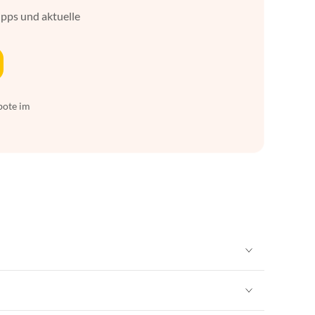
ipps und aktuelle
bote im
Ferienwohnungen in Schleswig-Holstein
Ferienwohnungen in Rheinland-Pfalz