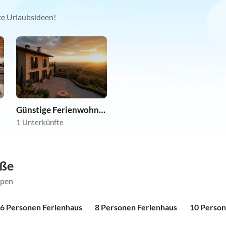
kte Urlaubsideen!
Günstige Ferienwohnungen
1 Unterkünfte
öße
ppen
6 Personen Ferienhaus
8 Personen Ferienhaus
10 Person