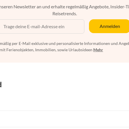
nseren Newsletter an und erhalte regelmäßig Angebote, Insider-T
Reisetrends.
Anmelden
mäßig per E-Mail exklusive und personalisierte Informationen und Ange
t Ferienobjekten, Immobilien, sowie Urlaubsideen
Mehr
d
ngen in Ostsee
Ferienwohnungen in Nordsee
ngen in Niedersachsen
Ferienwohnungen in Bayern