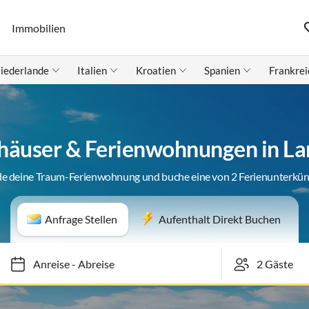
Immobilien
iederlande
Italien
Kroatien
Spanien
Frankrei
häuser & Ferienwohnungen in L
de deine Traum-Ferienwohnung und buche eine von 2 Ferienunterkün
Anfrage Stellen
Aufenthalt Direkt Buchen
Anreise
-
Abreise