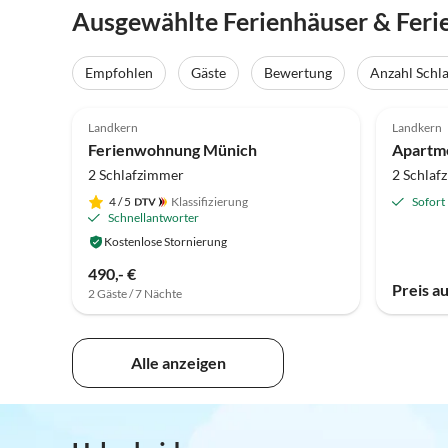
Ausgewählte Ferienhäuser & Fer
Empfohlen
Gäste
Bewertung
Anzahl Schl
5.0
(15)
Landkern
Landkern
Ferienwohnung Münich
2 Schlafzimmer
2 Schlaf
4
/ 5
Klassifizierung
Sofort
Schnellantworter
Kostenlose Stornierung
490,- €
Preis a
2 Gäste / 7 Nächte
Alle anzeigen