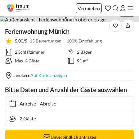
Vermieten
1 / 27
Ferienwohnung Münich
5.00/5
15 Bewertungen
100% Empfehlung
2 Schlafzimmer
2 Bäder
Max. 4 Gäste
91 m²
Landkern
Auf Karte anzeigen
Bitte Daten und Anzahl der Gäste auswählen
Anreise
-
Abreise
Unverbindlich anfragen