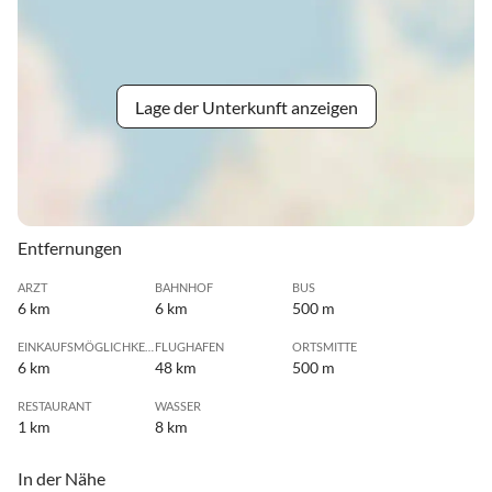
Lage der Unterkunft anzeigen
Entfernungen
ARZT
BAHNHOF
BUS
6 km
6 km
500 m
EINKAUFSMÖGLICHKEIT
FLUGHAFEN
ORTSMITTE
6 km
48 km
500 m
RESTAURANT
WASSER
1 km
8 km
In der Nähe