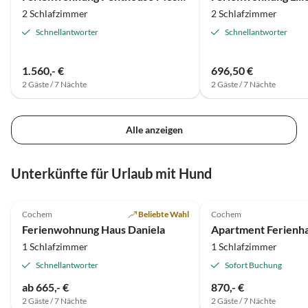
2 Schlafzimmer
2 Schlafzimmer
Schiffsverkehr blicken. Restaurants
und die Innenstadt sind in 5
Schnellantworter
Schnellantworter
Minuten zu erreichen. Wir haben
bei bestem Frühlingswetter den
1.560,- €
696,50 €
Sonnenuntergang auf der Terasse
2 Gäste / 7 Nächte
2 Gäste / 7 Nächte
mit einem Glas Riesling und
Moselblick genossen.
Alle anzeigen
Unterkünfte für Urlaub mit Hund
4.9
(9)
Cochem
Beliebte Wahl
Cochem
Ferienwohnung Haus Daniela
1 Schlafzimmer
1 Schlafzimmer
Schnellantworter
Sofort Buchung
ab 665,- €
870,- €
2 Gäste / 7 Nächte
2 Gäste / 7 Nächte