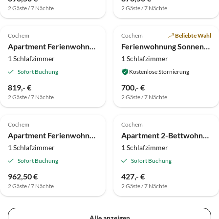
2 Gäste / 7 Nächte
2 Gäste / 7 Nächte
Cochem
Cochem
Beliebte Wahl
Apartment Ferienwohnung mit zwei Terrassen
Ferienwohnung Sonnenblume, Terrasse und Moselblick
1 Schlafzimmer
1 Schlafzimmer
Sofort Buchung
Kostenlose Stornierung
819,- €
700,- €
2 Gäste / 7 Nächte
2 Gäste / 7 Nächte
Cochem
Cochem
Apartment Ferienwohnung Nr. 3 (standard)
Apartment 2-Bettwohnung - Südseite-
1 Schlafzimmer
1 Schlafzimmer
Sofort Buchung
Sofort Buchung
962,50 €
427,- €
2 Gäste / 7 Nächte
2 Gäste / 7 Nächte
Alle anzeigen