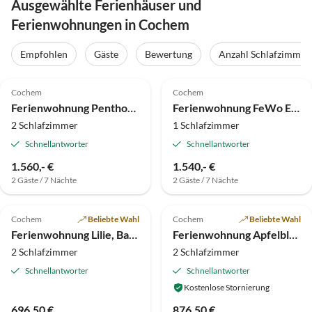
Ausgewählte Ferienhäuser und
Ferienwohnungen in Cochem
Empfohlen
Gäste
Bewertung
Anzahl Schlafzimmer
5.0
(9)
Top-Inserat
5.0
(6)
Cochem
Cochem
Luxus
Ferienwohnung Penthouse Moseljuwel I
Ferienwohnung FeWo Excellence Juwel
2 Schlafzimmer
1 Schlafzimmer
Schnellantworter
Schnellantworter
1.560,- €
1.540,- €
2 Gäste / 7 Nächte
2 Gäste / 7 Nächte
4.3
(1)
5.0
(1)
Cochem
Beliebte Wahl
Cochem
Beliebte Wahl
Ferienwohnung Lilie, Balkon und Moselblick
Ferienwohnung Apfelblüte mit Balkon
2 Schlafzimmer
2 Schlafzimmer
Schnellantworter
Schnellantworter
Kostenlose Stornierung
696,50 €
876,50 €