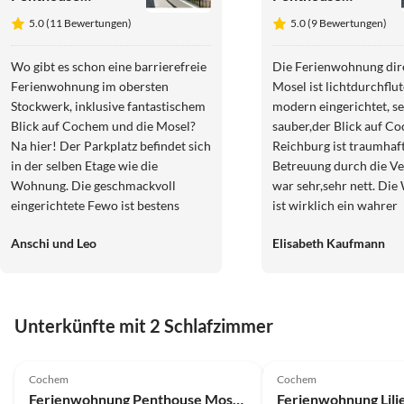
Moseljuwel II
Moseljuwel I
5.0 (11 Bewertungen)
5.0 (9 Bewertungen)
Wo gibt es schon eine barrierefreie
Die Ferienwohnung dire
Ferienwohnung im obersten
Mosel ist lichtdurchflut
Stockwerk, inklusive fantastischem
modern eingerichtet, s
Blick auf Cochem und die Mosel?
sauber,der Blick auf Co
Na hier! Der Parkplatz befindet sich
Reichburg ist traumhaft
in der selben Etage wie die
Betreuung durch die V
Wohnung. Die geschmackvoll
war sehr,sehr nett. Di
eingerichtete Fewo ist bestens
ist wirklich ein wahrer
ausgestattet und ultra sauber. Die
Moseljuwel. Gerne wied
Anschi und Leo
Elisabeth Kaufmann
Küchenausstattung läßt keine
Wünsche offen und alle Geräte sind
wie neu. Bodenheizung und eine
Klimaanlage sorgen für eine
Unterkünfte mit 2 Schlafzimmer
angenehme Temperatur. Alle
Fenster können mit
5.0
(9)
Top-Inserat
4.3
(1)
Aussenjalousien verdunkelt
Cochem
Cochem
Luxus
werden. Man kann vom Bett aus auf
Ferienwohnung Penthouse Moseljuwel I
die Mosel und den regen