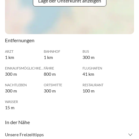
Lage der Unterkunft anzeigen
Entfernungen
ARZT
BAHNHOF
BUS
1 km
1 km
300 m
EINKAUFSMÖGLICHKEIT
FÄHRE
FLUGHAFEN
300 m
800 m
41 km
NACHTLEBEN
ORTSMITTE
RESTAURANT
300 m
300 m
100 m
WASSER
15 m
In der Nähe
Unsere Freizeittipps