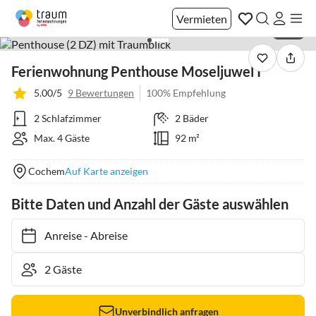
Vermieten
1 / 27
Ferienwohnung Penthouse Moseljuwel I
5.00/5
9 Bewertungen
100% Empfehlung
2 Schlafzimmer
2 Bäder
Max. 4 Gäste
92 m²
Cochem
Auf Karte anzeigen
Bitte Daten und Anzahl der Gäste auswählen
Anreise
-
Abreise
Unverbindlich anfragen