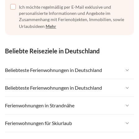
Ich möchte regelmäßig per E-Mail exklusive und
personalisierte Informationen und Angebote im
Zusammenhang mit Ferienobjekten, Immobilien, sowie
Urlaubsideen
Mehr
Beliebte Reiseziele in Deutschland
Beliebteste Ferienwohnungen in Deutschland
Ferienwohnungen in Deutschland
Beliebteste Ferienwohnungen in Deutschland
Ferienwohnungen in Ostsee
Ferienwohnungen in Deutschland
Ferienwohnungen in Strandnähe
Ferienwohnungen in Nordsee
Ferienwohnungen in Ostsee
Ferienwohnungen in Schleswig-Holstein
Ferienwohnungen in Strandnähe in Deutschland
Ferienwohnungen für Skiurlaub
Ferienwohnungen in Nordsee
Ferienwohnungen in Mecklenburg-Vorpommern
Ferienwohnungen in Strandnähe in Ostsee
Ferienwohnungen in Schleswig-Holstein