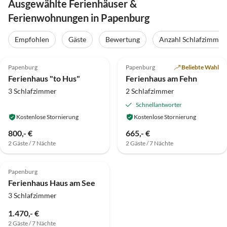
Ausgewählte Ferienhäuser &
Ferienwohnungen in Papenburg
Empfohlen
Gäste
Bewertung
Anzahl Schlafzimmer
4.9
(16)
Top-Inserat
4.9
(13)
Papenburg
Papenburg
Beliebte Wahl
Ferienhaus "to Hus"
Ferienhaus am Fehn
3 Schlafzimmer
2 Schlafzimmer
Schnellantworter
Kostenlose Stornierung
Kostenlose Stornierung
800,- €
665,- €
2 Gäste / 7 Nächte
2 Gäste / 7 Nächte
Papenburg
Ferienhaus Haus am See
3 Schlafzimmer
1.470,- €
2 Gäste / 7 Nächte