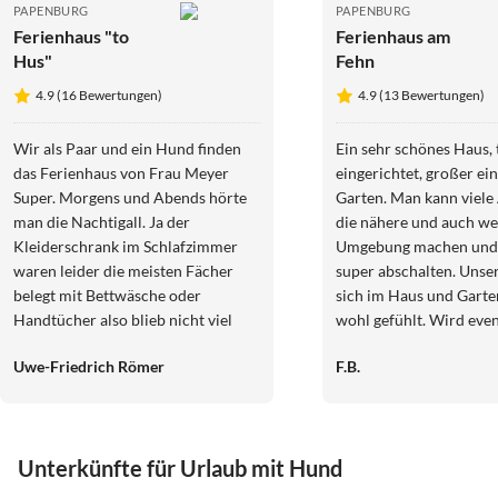
PAPENBURG
PAPENBURG
Ferienhaus "to
Ferienhaus am
Hus"
Fehn
4.9 (16 Bewertungen)
4.9 (13 Bewertungen)
Wir als Paar und ein Hund finden
Ein sehr schönes Haus, 
das Ferienhaus von Frau Meyer
eingerichtet, großer ei
Super. Morgens und Abends hörte
Garten. Man kann viele 
man die Nachtigall. Ja der
die nähere und auch we
Kleiderschrank im Schlafzimmer
Umgebung machen und
waren leider die meisten Fächer
super abschalten. Unse
belegt mit Bettwäsche oder
sich im Haus und Garte
Handtücher also blieb nicht viel
wohl gefühlt. Wird even
Stauraum für uns. Im Garten müsste
problematisch wenn im
Uwe-Friedrich Römer
F.B.
man etwas die Hecken und Bäume
Ferienhaus auch Gäste
kürzen besonderst hinterm dem
sind, weil der Garten 
Haus. Die Mirabellen liegen auf den
genutzt wird. Nochmal 
Rasen zerstreut. Jetzt waren sie
dass das mit unserer ku
Unterkünfte für Urlaub mit Hund
noch grün aber später wenn sie reif
Buchung so gut geklapp
sind stürzen sich Bienen und
werden das Haus weite
Top-Inserat