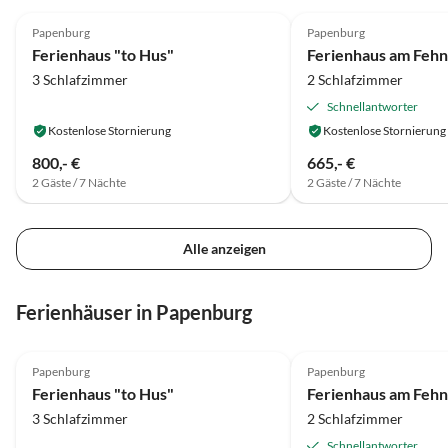
4.9
(16)
4.9
(13)
Wespen darauf das ist nicht schön.
und sicher nochmal
Papenburg
Papenburg
Und für Hundepfoten gefährlich
wiederkommen!
Ferienhaus "to Hus"
Ferienhaus am Fehn
jegliche Stiche. Ansonsten waren
3 Schlafzimmer
2 Schlafzimmer
wir sehr zufrieden mit dem
Ferienhaus. Wir kommen gerne
Schnellantworter
wieder Frau Meyer. Uwe & Ramona
Kostenlose Stornierung
Kostenlose Stornierung
Römer aus Kassel
800,- €
665,- €
2 Gäste / 7 Nächte
2 Gäste / 7 Nächte
Alle anzeigen
Ferienhäuser in Papenburg
4.9
(16)
Top-Inserat
4.9
(13)
Papenburg
Papenburg
Ferienhaus "to Hus"
Ferienhaus am Fehn
3 Schlafzimmer
2 Schlafzimmer
Schnellantworter