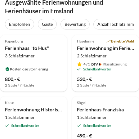
Ausgewählte Ferienwohnungen und
Ferienhäuser im Emsland
Empfohlen
Gäste
Bewertung
Anzahl Schlafzimmer
4.9
(16)
Top-Inserat
5.0
(10)
Papenburg
Haselünne
Beliebte Wahl
Ferienhaus "to Hus"
Ferienwohnung im Ferienhaus Zur Alten Fähre
3 Schlafzimmer
2 Schlafzimmer
4
/ 5
Klassifizierung
Kostenlose Stornierung
Schnellantworter
800,- €
530,- €
2 Gäste / 7 Nächte
2 Gäste / 7 Nächte
4.7
(5)
5.0
(2)
Kluse
Sögel
Ferienwohnung Historisches Heuerhaus am Burenweg
Ferienhaus Franziska
1 Schlafzimmer
1 Schlafzimmer
Schnellantworter
Schnellantworter
490,- €