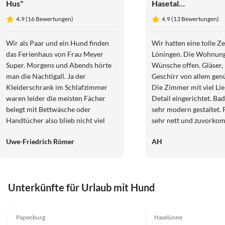
Hus"
Hasetal
"Stadtblick"
4.9 (16 Bewertungen)
4.9 (13 Bewertungen)
Wir als Paar und ein Hund finden
Wir hatten eine tolle Ze
das Ferienhaus von Frau Meyer
Löningen. Die Wohnung ließ keine
Super. Morgens und Abends hörte
Wünsche offen. Gläser, 
man die Nachtigall. Ja der
Geschirr von allem gen
Kleiderschrank im Schlafzimmer
Die Zimmer mit viel Li
waren leider die meisten Fächer
Detail eingerichtet. Badezimmer
belegt mit Bettwäsche oder
sehr modern gestaltet.
Handtücher also blieb nicht viel
sehr nett und zuvorko
Stauraum für uns. Im Garten müsste
war super DANKE
Uwe-Friedrich Römer
AH
man etwas die Hecken und Bäume
kürzen besonderst hinterm dem
Haus. Die Mirabellen liegen auf den
Rasen zerstreut. Jetzt waren sie
Unterkünfte für Urlaub mit Hund
noch grün aber später wenn sie reif
sind stürzen sich Bienen und
4.9
(16)
Top-Inserat
5.0
(10)
Wespen darauf das ist nicht schön.
Papenburg
Haselünne
Und für Hundepfoten gefährlich