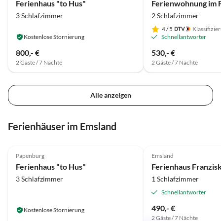
Ferienhaus "to Hus"
jegliche Stiche. Ansonsten waren
3 Schlafzimmer
2 Schlafzimmer
wir sehr zufrieden mit dem
Ferienhaus. Wir kommen gerne
4
/ 5
Klassifizie
Kostenlose Stornierung
Schnellantworter
wieder Frau Meyer. Uwe & Ramona
Römer aus Kassel
800,- €
530,- €
2 Gäste / 7 Nächte
2 Gäste / 7 Nächte
Alle anzeigen
Ferienhäuser im Emsland
4.9
(16)
Top-Inserat
5.0
(2)
Papenburg
Emsland
Ferienhaus "to Hus"
Ferienhaus Franzis
3 Schlafzimmer
1 Schlafzimmer
Schnellantworter
490,- €
Kostenlose Stornierung
2 Gäste / 7 Nächte