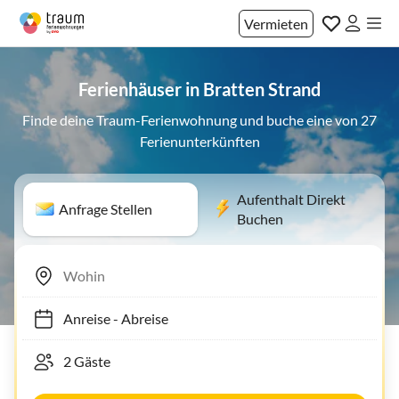
Vermieten
Ferienhäuser in Bratten Strand
Finde deine Traum-Ferienwohnung und buche eine von 27
Ferienunterkünften
Aufenthalt Direkt
Anfrage Stellen
Buchen
Anreise
-
Abreise