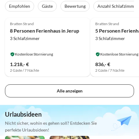
Empfohlen
Gäste
Bewertung
Anzahl Schlafzimmer
4.0
(23)
4.8
(23)
Bratten Strand
Bratten Strand
8 Personen Ferienhaus in Jerup
3 Schlafzimmer
3 Schlafzimmer
Kostenlose Stornierung
Kostenlose Stornierung
1.218,- €
836,- €
2 Gäste / 7 Nächte
2 Gäste / 7 Nächte
Alle anzeigen
Urlaubsideen
Nicht sicher, wohin es gehen soll? Entdecken Sie
perfekte Urlaubsideen!