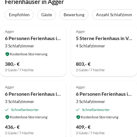
Ferienhäuser in Agger
Empfohlen
Gäste
Bewertung
Anzahl Schlafzimmer
4.0
(11)
4.0
(9)
Agger
Agger
6 Personen Ferienhaus in Vestervig-By Traum
5 Sterne Ferienhaus in Vestervig-By Traum
3 Schlafzimmer
4 Schlafzimmer
Kostenlose Stornierung
380,- €
803,- €
2 Gäste / 7 Nächte
2 Gäste / 7 Nächte
4.0
(5)
4.0
(3)
Agger
Agger
6 Personen Ferienhaus in Vestervig-By Traum
6 Personen Ferienhaus in Vestervig-By Traum
3 Schlafzimmer
3 Schlafzimmer
Schnellantworter
Schnellantworter
Kostenlose Stornierung
Kostenlose Stornierung
436,- €
409,- €
2 Gäste / 7 Nächte
2 Gäste / 7 Nächte