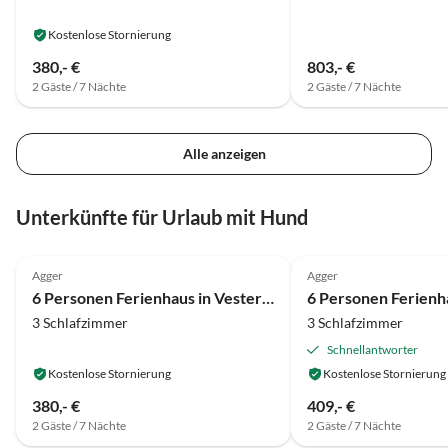
Kostenlose Stornierung
380,- €
803,- €
2 Gäste / 7 Nächte
2 Gäste / 7 Nächte
Alle anzeigen
Unterkünfte für Urlaub mit Hund
4.0
(11)
4.0
(3)
Agger
Agger
6 Personen Ferienhaus in Vestervig-By Traum
3 Schlafzimmer
3 Schlafzimmer
Schnellantworter
Kostenlose Stornierung
Kostenlose Stornierung
380,- €
409,- €
2 Gäste / 7 Nächte
2 Gäste / 7 Nächte