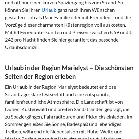
und oft nur einen kurzen Spaziergang bis zum Strand. So
können Sie Ihren
Urlaub
ganz nach Ihren Wünschen
gestalten – ob als Paar, Familie oder mit Freunden – und die
Vorzüge dieser charmanten Küstenregion voll auskosten.
Mit 84 Ferienunterkünften und Preisen zwischen € 59 und €
242 pro Nacht finden Sie hier garantiert das passende
Urlaubsdomizil.
Urlaub in der Region Marielyst – Die schönsten
Seiten der Region erleben
Ein Urlaub in der Region Marielyst bedeutet endlose
Strandtage, klare Ostseeluft und eine entspannte,
familienfreundliche Atmosphäre. Die Landschaft ist von
Dünen, Küstenwald und breiten Sandstränden geprägt, die
zu Spaziergängen, Fahrradtouren und Picknicks einladen. Im
Sommer genießen Sie Sonne, Badespaß und lebendiges
Treiben, während die Nebensaison mit Ruhe, Weite und
idealen Bedingungen für Naturfreunde lockt. Marielyst