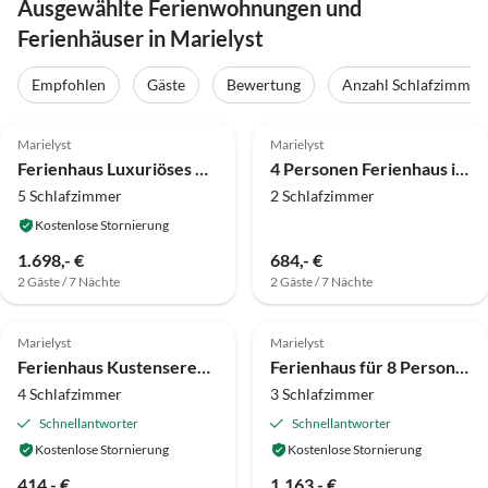
Ausgewählte Ferienwohnungen und
Ferienhäuser in Marielyst
Empfohlen
Gäste
Bewertung
Anzahl Schlafzimmer
4.0
(44)
4.0
(17)
Marielyst
Marielyst
Ferienhaus Luxuriöses Refugium mit Pool
4 Personen Ferienhaus in Væggerløse
5 Schlafzimmer
2 Schlafzimmer
Kostenlose Stornierung
1.698,- €
684,- €
2 Gäste / 7 Nächte
2 Gäste / 7 Nächte
4.0
(8)
4.0
(4)
Marielyst
Marielyst
Ferienhaus Kustenserenitat in Marielyst
Ferienhaus für 8 Personen in Væggerløse
4 Schlafzimmer
3 Schlafzimmer
Schnellantworter
Schnellantworter
Kostenlose Stornierung
Kostenlose Stornierung
414,- €
1.163,- €