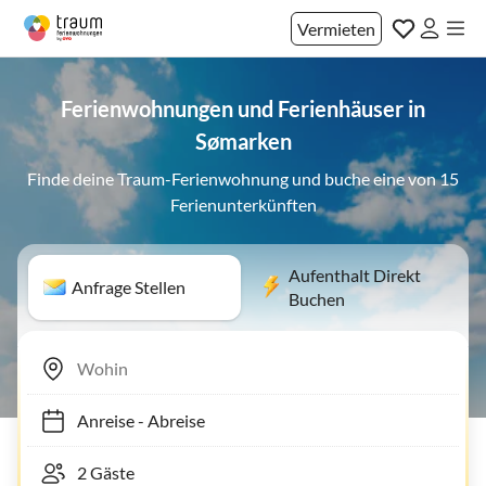
Vermieten
Ferienwohnungen und Ferienhäuser in
Sømarken
Finde deine Traum-Ferienwohnung und buche eine von 15
Ferienunterkünften
Aufenthalt Direkt
Anfrage Stellen
Buchen
Anreise
-
Abreise