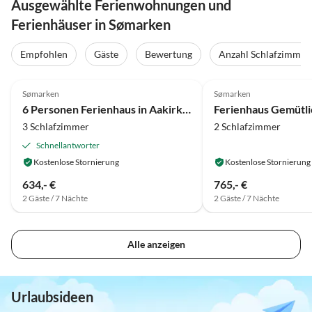
Ausgewählte Ferienwohnungen und
Ferienhäuser in Sømarken
Empfohlen
Gäste
Bewertung
Anzahl Schlafzimmer
4.0
(15)
4.0
(12)
Sømarken
Sømarken
6 Personen Ferienhaus in Aakirkeby-By Traum
3 Schlafzimmer
2 Schlafzimmer
Schnellantworter
Kostenlose Stornierung
Kostenlose Stornierung
634,- €
765,- €
2 Gäste / 7 Nächte
2 Gäste / 7 Nächte
Alle anzeigen
Urlaubsideen