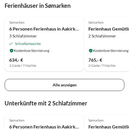
Ferienhäuser in Sømarken
4.0
(15)
4.0
(12)
Sømarken
Sømarken
6 Personen Ferienhaus in Aakirkeby-By Traum
3 Schlafzimmer
2 Schlafzimmer
Schnellantworter
Kostenlose Stornierung
Kostenlose Stornierung
634,- €
765,- €
2 Gäste / 7 Nächte
2 Gäste / 7 Nächte
Alle anzeigen
Unterkünfte mit 2 Schlafzimmer
4.0
(15)
4.0
(12)
Sømarken
Sømarken
6 Personen Ferienhaus in Aakirkeby-By Traum