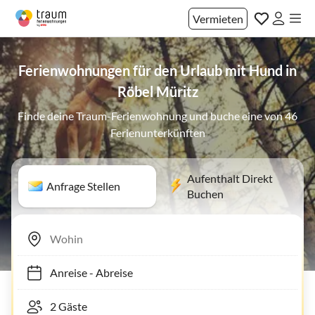
Vermieten
Ferienwohnungen für den Urlaub mit Hund in
Röbel Müritz
Finde deine Traum-Ferienwohnung und buche eine von 46
Ferienunterkünften
Aufenthalt Direkt
Anfrage Stellen
Buchen
Anreise
-
Abreise