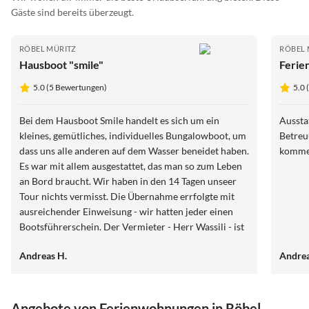
Gäste sind bereits überzeugt.
RÖBEL MÜRITZ
RÖBEL 
Hausboot "smile"
Ferie
5.0 (5 Bewertungen)
5.0 
Bei dem Hausboot Smile handelt es sich um ein
Aussta
kleines, gemütliches, individuelles Bungalowboot, um
Betreu
dass uns alle anderen auf dem Wasser beneidet haben.
kommen
Es war mit allem ausgestattet, das man so zum Leben
an Bord braucht. Wir haben in den 14 Tagen unseer
Tour nichts vermisst. Die Übernahme errfolgte mit
ausreichender Einweisung - wir hatten jeder einen
Bootsführerschein. Der Vermieter - Herr Wassili - ist
nett, immer hilfsbereit und unkompliziert, auch bei
Andreas H.
Andre
der Abnahme am Ende unserer Tour. Seine Tipps
waren auch sehr hilfreich. Wir hatten eine rundum
gelungene Auszeit und werden wiederkommen.
Angebote von Ferienwohnungen in Röbel