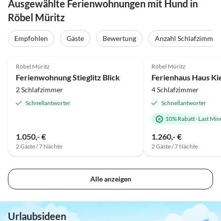
Ausgewählte Ferienwohnungen mit Hund in
Röbel Müritz
Empfohlen
Gäste
Bewertung
Anzahl Schlafzimmer
4.9
(15)
Top-Inserat
4.9
(11)
Röbel Müritz
Röbel Müritz
Ferienwohnung Stieglitz Blick
Ferienhaus Haus Ki
2 Schlafzimmer
4 Schlafzimmer
Schnellantworter
Schnellantworter
10% Rabatt
·
Last Min
1.050,- €
1.260,- €
2 Gäste / 7 Nächte
2 Gäste / 7 Nächte
Alle anzeigen
Urlaubsideen