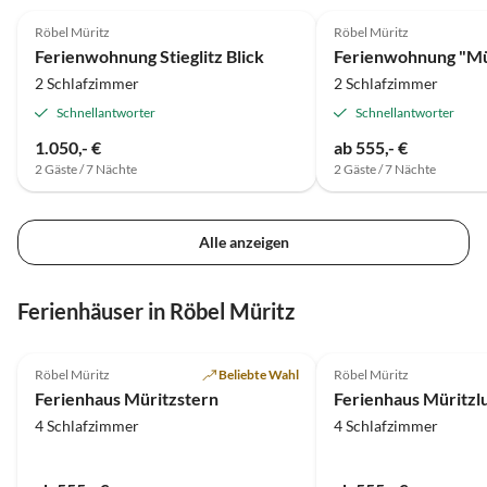
Röbel Müritz
Röbel Müritz
Ferienwohnung Stieglitz Blick
Ferienwohnung "Mü
2 Schlafzimmer
2 Schlafzimmer
Schnellantworter
Schnellantworter
1.050,- €
ab 555,- €
2 Gäste / 7 Nächte
2 Gäste / 7 Nächte
Alle anzeigen
Ferienhäuser in Röbel Müritz
4.4
(6)
5.0
(2)
Röbel Müritz
Beliebte Wahl
Röbel Müritz
Ferienhaus Müritzstern
Ferienhaus Müritzl
4 Schlafzimmer
4 Schlafzimmer