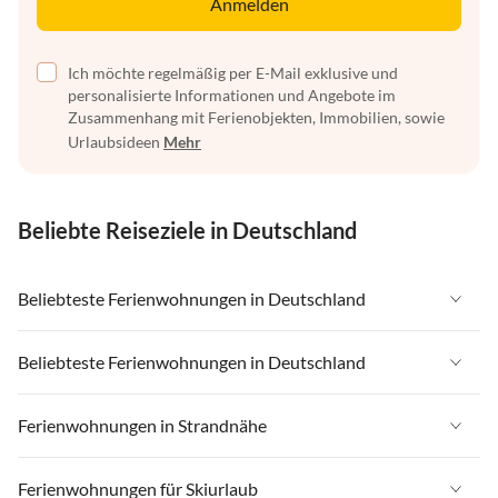
Anmelden
Ich möchte regelmäßig per E-Mail exklusive und
personalisierte Informationen und Angebote im
Zusammenhang mit Ferienobjekten, Immobilien, sowie
Urlaubsideen
Mehr
Beliebte Reiseziele in Deutschland
Beliebteste Ferienwohnungen in Deutschland
Ferienwohnungen in Deutschland
Beliebteste Ferienwohnungen in Deutschland
Ferienwohnungen in Ostsee
Ferienwohnungen in Deutschland
Ferienwohnungen in Strandnähe
Ferienwohnungen in Nordsee
Ferienwohnungen in Ostsee
Ferienwohnungen in Schleswig-Holstein
Ferienwohnungen in Strandnähe in Deutschland
Ferienwohnungen für Skiurlaub