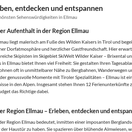
leben, entdecken und entspannen
chönsten Sehenswürdigkeiten in Ellmau
ter Aufenthalt in der Region Ellmau
lmau liegt malerisch am Fuße des Wilden Kaisers in Tirol und bege
cher Dorfatmosphäre und herzlicher Gastfreundschaft. Hier erwar
eiche Skipisten im Skigebiet SkiWelt Wilder Kaiser – Brixental un
 in Ellmau bietet Ihnen viel Freiheit: Sie gestalten Ihren Tagesab
hnen oft in unmittelbarer Nähe zu Bergbahnen, Wanderwegen und
der genussvolle Momente mit Tiroler Spezialitäten – Ellmau ist ein
isse in den Alpen. Insgesamt stehen Ihnen 12 Ferienunterkünfte z
Budget das Richtige dabei.
der Region Ellmau – Erleben, entdecken und entspa
der Region Ellmau bedeutet, inmitten einer imposanten Berglands
r der Haustür zu haben. Sie spazieren über blühende Almwiesen, 