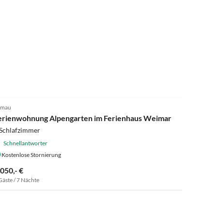
4.9
(22)
lmau
erienwohnung Alpengarten im Ferienhaus Weimar
 Schlafzimmer
Schnellantworter
Kostenlose Stornierung
.050,- €
Gäste / 7 Nächte