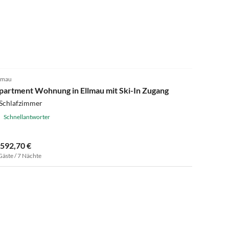
3.0
(1)
lmau
partment Wohnung in Ellmau mit Ski-In Zugang
 Schlafzimmer
Schnellantworter
.592,70 €
Gäste / 7 Nächte