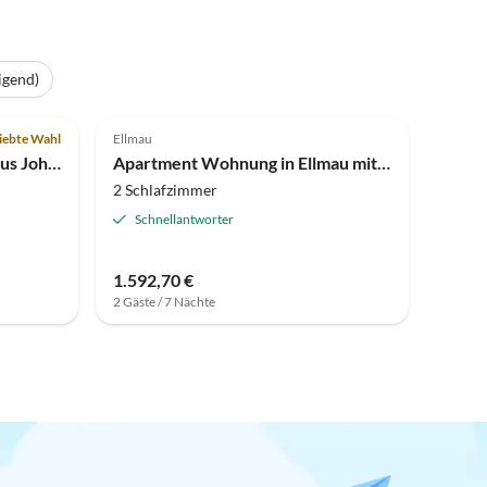
igend)
3.0
(1)
iebte Wahl
Ellmau
Ferienwohnung unten im Haus Johann
Apartment Wohnung in Ellmau mit Ski-In Zugang
2 Schlafzimmer
Schnellantworter
1.592,70 €
2 Gäste / 7 Nächte