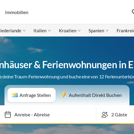
Immobilien
iederlande
Italien
Kroatien
Spanien
Frankrei
nhäuser & Ferienwohnungen in 
e deine Traum-Ferienwohnung und buche eine von 12 Ferienunterkü
Anfrage Stellen
Aufenthalt Direkt Buchen
Anreise
-
Abreise