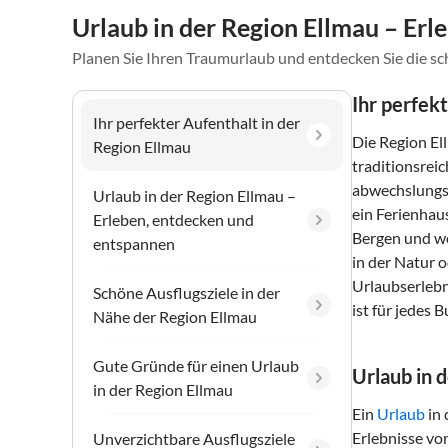
Urlaub in der Region Ellmau – Er
Planen Sie Ihren Traumurlaub und entdecken Sie die s
Ihr perfek
Ihr perfekter Aufenthalt in der
Die Region El
Region Ellmau
traditionsrei
abwechslungsr
Urlaub in der Region Ellmau –
ein Ferienhaus
Erleben, entdecken und
Bergen und wo
entspannen
in der Natur o
Urlaubserlebn
Schöne Ausflugsziele in der
ist für jedes 
Nähe der Region Ellmau
Gute Gründe für einen Urlaub
Urlaub in 
in der Region Ellmau
Ein
Urlaub
in 
Erlebnisse vo
Unverzichtbare Ausflugsziele