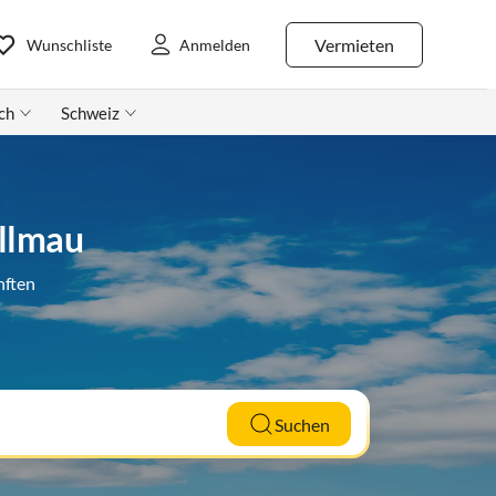
Vermieten
Wunschliste
Anmelden
ch
Schweiz
Ellmau
nften
Suchen