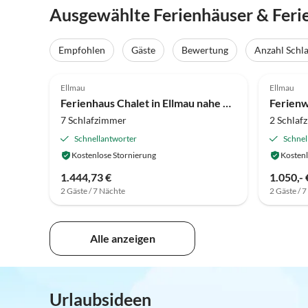
Ausgewählte Ferienhäuser & Fer
Empfohlen
Gäste
Bewertung
Anzahl Schl
3.9
(63)
4.9
Ellmau
Ellmau
Ferienhaus Chalet in Ellmau nahe Skipisten
7 Schlafzimmer
2 Schlaf
Schnellantworter
Schnel
Kostenlose Stornierung
Kostenl
1.444,73 €
1.050,- 
2 Gäste / 7 Nächte
2 Gäste / 
Alle anzeigen
Urlaubsideen