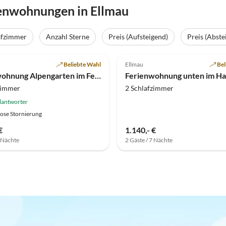
ienwohnungen in Ellmau
afzimmer
Anzahl Sterne
Preis (Aufsteigend)
Preis (Abste
(22)
4.5
(7)
Beliebte Wahl
Ellmau
Bel
Ferienwohnung Alpengarten im Ferienhaus Weimar
zimmer
2 Schlafzimmer
lantworter
ose Stornierung
€
1.140,- €
7 Nächte
2 Gäste / 7 Nächte