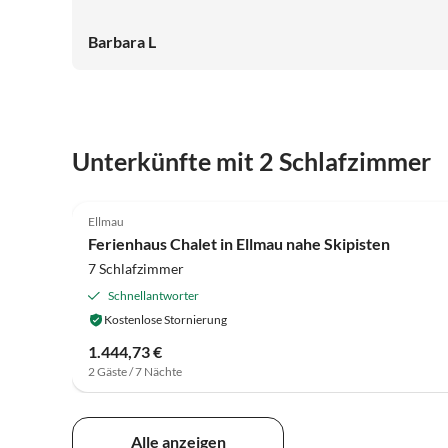
schattigen Platz gefunden. Ellmau ist sehr schön, die
Umgebung ( wir haben alles mit den Rädern erkundet )
Barbara L
ist ein Traum!!!!!
Unterkünfte mit 2 Schlafzimmer
3.9
(63)
Ellmau
Ferienhaus Chalet in Ellmau nahe Skipisten
7 Schlafzimmer
Schnellantworter
Kostenlose Stornierung
1.444,73 €
2 Gäste / 7 Nächte
Alle anzeigen