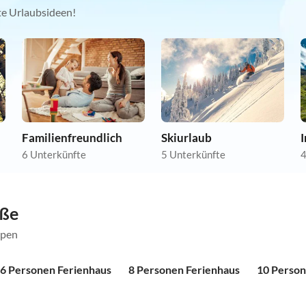
kte Urlaubsideen!
Familienfreundlich
Skiurlaub
6 Unterkünfte
5 Unterkünfte
4
öße
ppen
6 Personen Ferienhaus
8 Personen Ferienhaus
10 Person