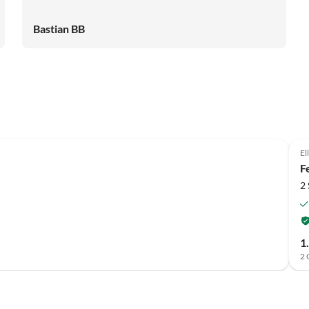
Wilden Kaiser ein. Das Bad ist topmodern, mit großer
Regendusche, WC und zwei Waschbecken sowie viel
Bastian BB
Ablagefläche im Spiegelschrank. Toll ist auch das extra
WC. Die Wohnung war sehr sauber, und für die
Zwischenreinigung steht ein Staubsauger bereit. Einziger
Makel: ein leider schlechtes WLAN-Netz. FAZIT: WIR
KOMMEN WIEDER!!!
El
F
2
1
2 