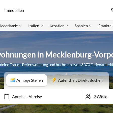
Immobilien
iederlande
Italien
Kroatien
Spanien
Frankrei
wohnungen in Mecklenburg-Vor
 deine Traum-Ferienwohnung und buche eine von 8370 Ferienunterk
Anfrage Stellen
Aufenthalt Direkt Buchen
Anreise
-
Abreise