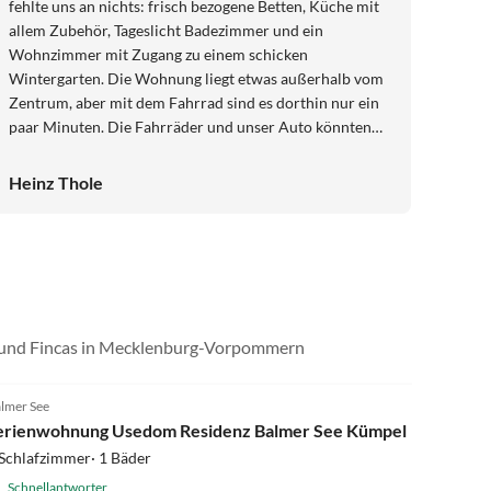
fehlte uns an nichts: frisch bezogene Betten, Küche mit
allem Zubehör, Tageslicht Badezimmer und ein
Wohnzimmer mit Zugang zu einem schicken
Wintergarten. Die Wohnung liegt etwas außerhalb vom
Zentrum, aber mit dem Fahrrad sind es dorthin nur ein
paar Minuten. Die Fahrräder und unser Auto könnten
wir in einem Carport unterbringen. Vielen Dank für alles
an die lieben Vermieter.
Heinz Thole
n und Fincas in Mecklenburg-Vorpommern
5.0
(30)
lmer See
erienwohnung Usedom Residenz Balmer See Kümpel
Schlafzimmer· 1 Bäder
Schnellantworter