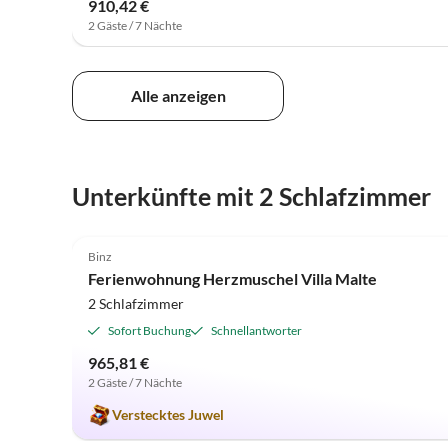
910,42 €
2 Gäste / 7 Nächte
Alle anzeigen
Unterkünfte mit 2 Schlafzimmer
4.8
(23)
Binz
Ferienwohnung Herzmuschel Villa Malte
2 Schlafzimmer
Sofort Buchung
Schnellantworter
965,81 €
2 Gäste / 7 Nächte
Verstecktes Juwel