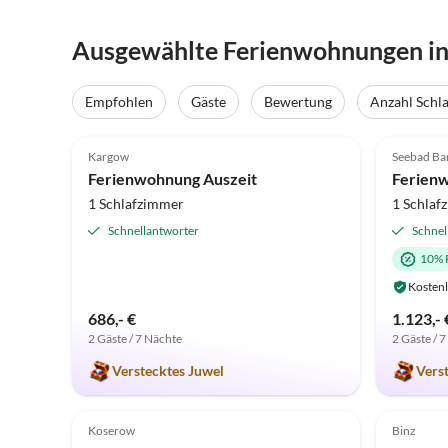
Ausgewählte Ferienwohnungen i
Virtuell
Tour
Empfohlen
Gäste
Bewertung
Anzahl Schl
5.0
(41)
Top-Inserat
5.0
Kargow
Seebad Ba
Ferienwohnung Auszeit
1 Schlafzimmer
1 Schlaf
Schnellantworter
Schnel
10% 
Kostenl
686,- €
1.123,- 
2 Gäste / 7 Nächte
2 Gäste / 
Verstecktes Juwel
Vers
4.8
(8)
Top-Inserat
5.0
Koserow
Binz