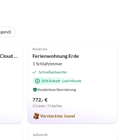
igend)
Top-Inserat
5.0
(8)
Top-Inserat
Koserow
Ferienwohnung Waterview Cloud in der Villa Philine
Ferienwohnung Erde
1 Schlafzimmer
Schnellantworter
20% Rabatt
·
Last Minute
Kostenlose Stornierung
772,- €
2 Gäste / 7 Nächte
Verstecktes Juwel
Top-Inserat
Top-Inserat
Juliusruh