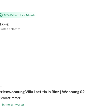
10% Rabatt
·
Last Minute
47,- €
Gäste / 7 Nächte
nz
erienwohnung Villa Laetitia in Binz | Wohnung 02
 Schlafzimmer
Schnellantworter