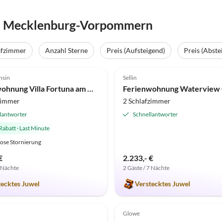
n Mecklenburg-Vorpommern
e
afzimmer
Anzahl Sterne
Preis (Aufsteigend)
Preis (Abste
(10)
Top-Inserat
5.0
(9)
nsin
Sellin
Ferienwohnung Villa Fortuna am Meer, 1. Stock
zimmer
2 Schlafzimmer
lantworter
Schnellantworter
Rabatt
·
Last Minute
ose Stornierung
€
2.233,- €
7 Nächte
2 Gäste / 7 Nächte
tecktes Juwel
Verstecktes Juwel
(5)
Top-Inserat
4.5
(3)
Glowe