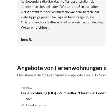
hat besonders die überdachte Terrasse gefallen, da
konnte man sich bei jedem Wetter draußen aufhalten.
Der Kontakt mit der Vermieterin war sehr nett,sie hat
viele Tipps gegeben. Die Lage ist hervorragend, am
Ortsrand und doch alles schnell zu erreichen. Eindeutige
Weiterempfehlung!
Ines R.
Angebote von Ferienwohnungen 
Hier findest du 12 Last Minute Angebote sowie 12 S
5.0
(44)
Federow
Ferienwohnung (DG) - Zum Adler "Horst"- in Fede
1 Bäder
Schnellantworter