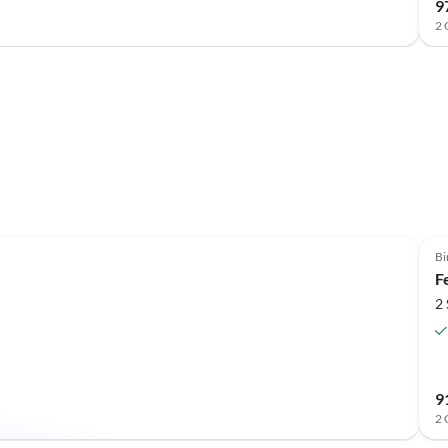
9
2 
Bi
F
2
9
2 