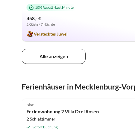
10% Rabatt
·
Last Minute
458,- €
2 Gäste / 7 Nächte
Verstecktes Juwel
Alle anzeigen
Ferienhäuser in Mecklenburg-V
4.7
(12)
Binz
Ferienwohnung 2 Villa Drei Rosen
2 Schlafzimmer
Sofort Buchung