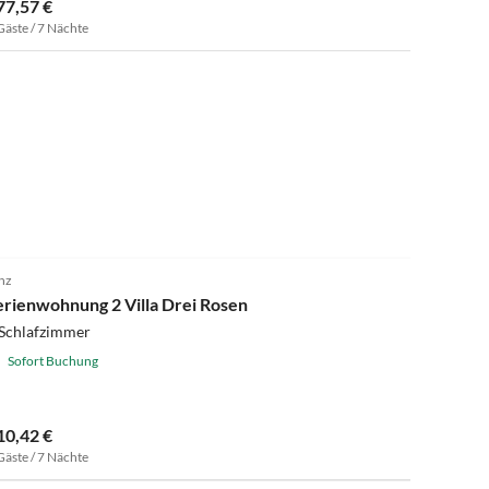
77,57 €
Gäste / 7 Nächte
4.7
(12)
nz
erienwohnung 2 Villa Drei Rosen
 Schlafzimmer
Sofort Buchung
10,42 €
Gäste / 7 Nächte