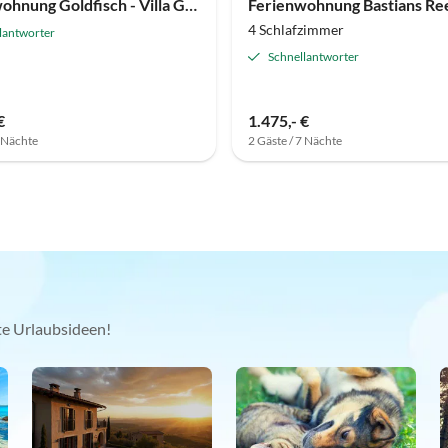
Ferienwohnung Goldfisch - Villa Glückspilz
Ferienwohnung Bastians Re
4 Schlafzimmer
lantworter
Schnellantworter
€
1.475,- €
7 Nächte
2 Gäste / 7 Nächte
kte Urlaubsideen!