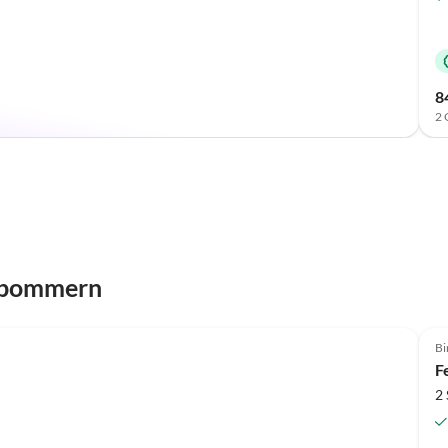
8
2 
orpommern
Bi
F
2