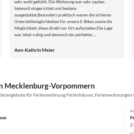
sehr wohl gefühlt. Die Wohnung war sehr sauber,
liebevoll eingerichtet und bestens
ausgestattet.Besonders praktisch waren die sicheren
Unterstellmöglichkeiten für unsere E-Bikes sowie die
Möglichkeit, diese direkt vor Ort aufzuladen.Die Lage
war ideal-ruhig und dennoch ein perfekter
Ausgangspunkt für Ausflüge. Die Ostsee war mit dem
Fahrrad sehr gut und schnell zu erreichen, sodass wir
Ann-Kathrin Meier
viele schöne Touren unternehmen konnten. Besonders
unsere Kinder hatten viel Spaß und wir konnten die
gemeinsame Zeit in vollen Zügen genießen. Die
Gastgeber waren sehr freundlich und hilfsbereit. Wir
kommen gerne wieder und können die Ferienwohnung
in Mecklenburg-Vorpommern
uneingeschränkt weiterempfehlen!
onderangebote für Ferienwohnung Ferienhäuser, Ferienwohnunge
Ba
row
F
2 