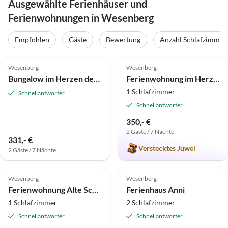
Ausgewählte Ferienhäuser und
Ferienwohnungen in Wesenberg
Empfohlen
Gäste
Bewertung
Anzahl Schlafzimmer
4.8
(30)
4.9
(15)
Wesenberg
Wesenberg
Bungalow im Herzen der Mecklenburgischen Seenplatte
Ferienwohnung im Herzen der Mecklenburgischen Seenplatte
1 Schlafzimmer
Schnellantworter
Schnellantworter
350,- €
2 Gäste / 7 Nächte
331,- €
Verstecktes Juwel
2 Gäste / 7 Nächte
5.0
(4)
4.9
(3)
Wesenberg
Wesenberg
Ferienwohnung Alte Schule Ahrensberg
Ferienhaus Anni
1 Schlafzimmer
2 Schlafzimmer
Schnellantworter
Schnellantworter