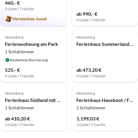
460,- €
2 Gäste / 7 Nächte
ab 990,- €
Verstecktes Juwel
2 Gäste / 7 Nächte
5.0
(2)
Top-Inserat
4.3
(1)
Wesenberg
Wesenberg
Ferienwohnung am Park
Ferienhaus Sommerland mit Kanu am See
1 Schlafzimmer
Kostenlose Stornierung
525,- €
ab 473,20 €
2 Gäste / 7 Nächte
2 Gäste / 7 Nächte
Wesenberg
Wesenberg
Ferienhaus Südland mit Kanu am See
Ferienhaus Hausboot / Floss D9 style 2 (führerscheinfrei)
1 Schlafzimmer
1 Schlafzimmer
ab 410,20 €
1.199,03 €
2 Gäste / 7 Nächte
2 Gäste / 7 Nächte