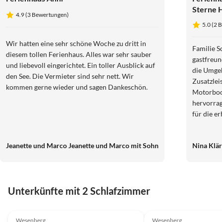
Sterne 
4.9 (3 Bewertungen)
"Fauna &
5.0 (2 
Wir hatten eine sehr schöne Woche zu dritt in
Familie Sc
diesem tollen Ferienhaus. Alles war sehr sauber
gastfreun
und liebevoll eingerichtet. Ein toller Ausblick auf
die Umge
den See. Die Vermieter sind sehr nett. Wir
Zusatzlei
kommen gerne wieder und sagen Dankeschön.
Motorboo
hervorragend. Vielen 
für die e
Jeanette und Marco Jeanette und Marco mit Sohn
Nina Klär
Unterkünfte mit 2 Schlafzimmer
4.8
(12)
Top-Inserat
4.9
(3)
Wesenberg
Wesenberg