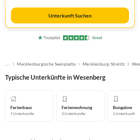
Unterkunft Suchen
. . .
Mecklenburgische Seenplatte
Mecklenburg-Strelitz
Wes
Typische Unterkünfte in Wesenberg
Ferienhaus
Ferienwohnung
Bungalow
7
Unterkünfte
3
Unterkünfte
1
Unterkunft