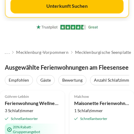
Unterkunft Suchen
. . .
Mecklenburg-Vorpommern
Mecklenburgische Seenplatte
Ausgewählte Ferienwohnungen am Fleesensee
Empfohlen
Gäste
Bewertung
Anzahl Schlafzimmer
5.0
(19)
Top-Inserat
4.9
(14)
Göhren-Lebbin
Malchow
Auszeichnung 2025
Ferienwohnung Wellnessoase Domizil Eden
Maisonette Ferienwohnung Stadthaus Malchow
3 Schlafzimmer
1 Schlafzimmer
Schnellantworter
Schnellantworter
20% Rabatt
·
Gruppenangebot