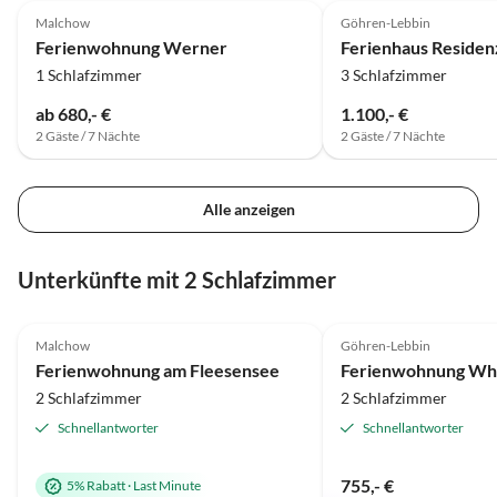
Tranfer dieser absolut erleichtert.
Malchow
Göhren-Lebbin
Vielen Dank nochmal ! Die
Ferienwohnung Werner
Ferienhaus Residen
Umgebung lädt zum Radfahren ein.
1 Schlafzimmer
3 Schlafzimmer
Immer schön, egal in welche
Richtung Gerne kommen wir
ab 680,- €
1.100,- €
wieder und empfehlen Sie weiter.
2 Gäste / 7 Nächte
2 Gäste / 7 Nächte
Alle anzeigen
Unterkünfte mit 2 Schlafzimmer
4.9
(12)
5.0
(6)
Malchow
Göhren-Lebbin
Ferienwohnung am Fleesensee
2 Schlafzimmer
2 Schlafzimmer
Schnellantworter
Schnellantworter
755,- €
5% Rabatt
·
Last Minute