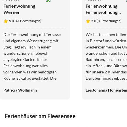
Ferienwohnung
Ferienwohnung
Werner
Ferienwohnung
Forsthaus in
5.0 (41 Bewertungen)
5.0 (8 Bewertungen)
Biestorf
Die Ferienwohnung mit Terrasse
Wir hatten einen tollen
und eigenem Wasserzugang mit
in Biestorf und würden 
Steg, liegt idyllisch in einem
wiederkommen. Die Um
wunderschönen, liebevoll
wunderschön und lädt
angelegten Garten. In der
Radfahren, spazieren u
Ferienwohnung war alles
ein. Affen - und Bärenwald waren
vorhanden was wir benötigten.
für unsere 2 Kinder das
Küche ist gut ausgestattet. Die
Darüber hinaus gibt es
Familie ist sehr hilfsbereit und
zahlreiche Ausflugsziel
Patricia Wollmann
Lea Johanna Hohenstei
tierlieb. Unsere alte Hündin hat sich
kommen gern wieder.
sehr wohlgefühlt und wurde mit
Streicheleinheiten verwöhnt. Unser
Highlight! Herr Werner hat uns
Ferienhäuser am Fleesensee
ruckizucki eine Rampe für unsere E-
Bikes gebaut und uns dadurch den
5.0
(41)
5.0
(14)