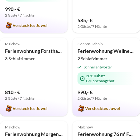
990,- €
2 Gäste / 7 Nächte
585,- €
Verstecktes Juwel
2 Gäste / 7 Nächte
5.0
(8)
Top-Inserat
5.0
(7)
Top-Inserat
Malchow
Göhren-Lebbin
Super-Gastgeber
Ferienwohnung Forsthaus in Biestorf
Ferienwohnung Wellness Oase Domizil Eden
3 Schlafzimmer
2 Schlafzimmer
Schnellantworter
20% Rabatt
·
Gruppenangebot
810,- €
990,- €
2 Gäste / 7 Nächte
2 Gäste / 7 Nächte
Verstecktes Juwel
Verstecktes Juwel
4.4
(2)
Malchow
Malchow
Ferienwohnung Morgensonne
Ferienwohnung 76 m² Ferienhaus ∙ 2 Schlafzimmer ∙ 4 Gäste