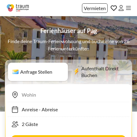
Vermieten
Ferienhäuser auf Pag
Finde deine Traum-Ferienwohnung und buche eine von 26
Ferienunterkünften
Aufenthalt Direkt
Anfrage Stellen
Buchen
Anreise
-
Abreise