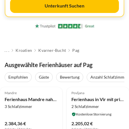
Unterkunft Suchen
. . .
Kroatien
Kvarner-Bucht
Pag
Ausgewählte Ferienhäuser auf Pag
Empfohlen
Gäste
Bewertung
Anzahl Schlafzimmer
4.0
(7)
4.0
(6)
Mandre
Povljana
Ferienhaus Mandre nahe Traumstränden
Ferienhaus in Vir mit privatem Pool
3 Schlafzimmer
2 Schlafzimmer
Kostenlose Stornierung
2.384,36 €
2.205,02 €