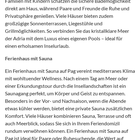
Familien mit Kindern schätzen die sichere Bademöglichkeit
direkt am Haus, während Paare und Freunde die Ruhe und
Privatsphäre genießen. Viele Häuser bieten zudem
großzügige Sonnenterrassen, Liegestühle und
Grillmöglichkeiten. So verbinden Sie das kristallklare Meer
der Adria mit dem Luxus eines eigenen Pools – ideal für
einen erholsamen Inselurlaub.
Ferienhaus mit Sauna
Ein Ferienhaus mit Sauna auf Pag vereint mediterranes Klima
mit wohltuender Wellness. Nach einem Tag am Meer oder
einer Erkundungstour durch die Insellandschaften ist ein
Saunagang perfekt, um Körper und Geist zu entspannen.
Besonders in der Vor- und Nachsaison, wenn die Abende
etwas kühler werden, bietet eine private Sauna zusätzlichen
Komfort. Viele Häuser kombinieren Sauna, Terrasse und oft
auch Meerblick, sodass Sie sich in Ihrem Feriendomizil
rundum verwöhnen können. Ein Ferienhaus mit Sauna auf
Pag ist ideal für Paare oder Ruhesuchende, die Wert auf