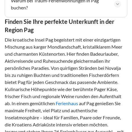
Warum bei Traum-Ferienwohnungen in Pag
buchen?
Finden Sie Ihre perfekte Unterkunft in der
Region Pag
Die kroatische Insel Pag begeistert mit einer einzigartigen
Mischung aus karger Mondlandschaft, kristallklarem Meer
und charmanten Küstenorten. Hier finden Badeurlauber,
Aktivreisende und Ruhesuchende gleichermaßen ihr
persönliches Paradies. Von quirligen Stränden bei Novalja
bis zu ruhigen Buchten und traditionellen Fischerdörfern
bietet Pag für jeden Geschmack das passende Ambiente.
Kulinarische Höhepunkte wie der berühmte Pager Käse,
frischer Fisch und regionale Weine runden den Aufenthalt
ab. In einem gemütlichen
Ferienhaus
auf Pag genießen Sie
maximale Freiheit, viel Platz und authentische
Inselatmosphäre – ideal für Familien, Paare oder Freunde,
die Kroatiens Adriaküste intensiv erleben möchten.
Insgesamt stehen Ihnen 26 Ferienhäuser zur Auswahl – mit