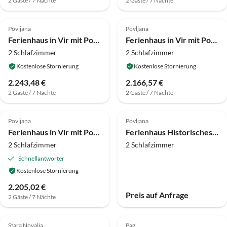
2 Gäste / 7 Nächte
2 Gäste / 7 Nächte
4.0
(5)
4.0
(4)
Povljana
Povljana
Ferienhaus in Vir mit Pool und Sauna
Ferienhaus in Vir mit Pool und Sauna
2 Schlafzimmer
2 Schlafzimmer
Kostenlose Stornierung
Kostenlose Stornierung
2.243,48 €
2.166,57 €
2 Gäste / 7 Nächte
2 Gäste / 7 Nächte
4.0
(3)
Povljana
Povljana
Ferienhaus in Vir mit Pool und Sauna
Ferienhaus Historisches Steinhaus auf der Insel Vir
2 Schlafzimmer
2 Schlafzimmer
Schnellantworter
Kostenlose Stornierung
2.205,02 €
Preis auf Anfrage
2 Gäste / 7 Nächte
Stara Novalja
Pag