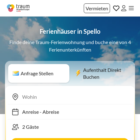
Vermieten
Ferienhäuser in Spello
Finde deine Traum-Ferienwohnung und buche eine von 4
Ferienunterkünften
Aufenthalt Direkt
Anfrage Stellen
Buchen
Anreise
-
Abreise