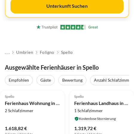
Unterkunft Suchen
. . .
Umbrien
Foligno
Spello
Ausgewählte Ferienhäuser in Spello
Empfohlen
Gäste
Bewertung
Anzahl Schlafzimmer
4.0
(1)
Spello
Spello
Ferienhaus Wohnung in Umbrien mit Pool und Sauna
Ferienhaus Landhaus in Foligno
2 Schlafzimmer
1 Schlafzimmer
Kostenlose Stornierung
1.618,82 €
1.319,72 €