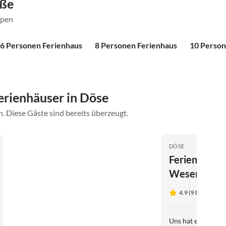
öße
ppen
6 Personen Ferienhaus
8 Personen Ferienhaus
10 Person
rienhäuser in Döse
. Diese Gäste sind bereits überzeugt.
DÖSE
Ferienhaus 
Weser Haus
4.9 (9 Bewertung
Uns hat es sehr gut