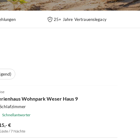
ehlungen
25+ Jahre Vertrauenslegacy
igend)
4.9
(9)
öse
erienhaus Wohnpark Weser Haus 9
 Schlafzimmer
Schnellantworter
15,- €
Gäste / 7 Nächte