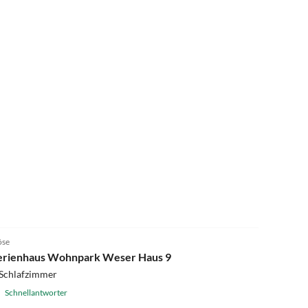
age ist super, man kann alles fussläufig
d
4.9
(9)
öse
erienhaus Wohnpark Weser Haus 9
 Schlafzimmer
Schnellantworter