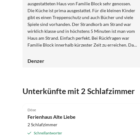
ausgestatteten Haus von Familie Block sehr genossen.
Die Küche ist prima ausgestattet. Für die kleinen Kinder
gibt es einen Treppenschutz und auch Bücher und viele
Spiele sind vorhanden. Der Strandkorb am Strand war
wirklich klasse und in höchstens 5 Minuten ist man vom
Haus am Strand. Einfach perfekt. Bei Rückfragen war
Familie Block innerhalb kürzester Zeit zu erreichen. Das
Haus liegt sehr zentral. Sowohl zum Strand als auch zum
Einkaufen oder zum Bäcker sind es nur ein paar
Denzer
Gehminuten. Wir können das Haus auf jeden Fall
weiterempfehlen!
Unterkünfte mit 2 Schlafzimmer
5.0
(16)
Döse
Ferienhaus Alte Liebe
2 Schlafzimmer
Schnellantworter