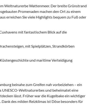
 zum Weltnaturerbe Wattenmeer. Der breite Grünstrand
ut ausgebauten Promenaden machen den Ort zu einem
aus erreichen Sie viele Highlights bequem zu Fuß oder
uxhavens mit fantastischem Blick auf die
rachensteigen, mit Spielplätzen, Strandkörben
e Küstengeschichte und maritime Verteidigung
amburg beinahe zum Greifen nah vorbeiziehen – ein
l des UNESCO-Weltnaturerbes und beheimatet eine
tdecken lässt. Früher war die Kugelbake ein wichtiger
n. Dank des milden Reizklimas ist Döse besonders für