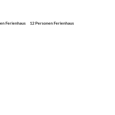
en Ferienhaus
12 Personen Ferienhaus
Wohnpark
 9
en)
 gefallen, die Küche ist sehr gut