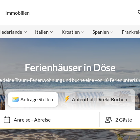
Immobilien
iederlande
Italien
Kroatien
Spanien
Frankrei
Ferienhäuser in Döse
e deine Traum-Ferienwohnung und buche eine von 18 Ferienunterkü
Anfrage Stellen
Aufenthalt Direkt Buchen
Anreise
-
Abreise