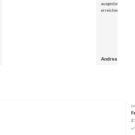
ausgestattet. Die L
erreichen
Andrea Brokfel
D
F
2