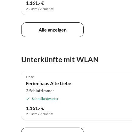
1.161,- €
2 Gäste / 7 Nächte
Alle anzeigen
Unterkünfte mit WLAN
5.0
(16)
Döse
Ferienhaus Alte Liebe
2 Schlafzimmer
Schnellantworter
1.161,- €
2 Gäste / 7 Nächte