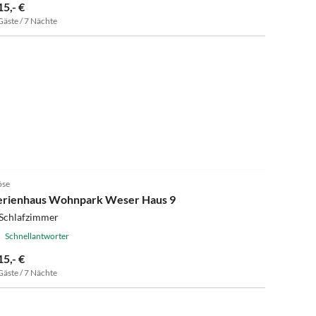
15,- €
Gäste / 7 Nächte
4.9
(9)
öse
erienhaus Wohnpark Weser Haus 9
 Schlafzimmer
Schnellantworter
15,- €
Gäste / 7 Nächte