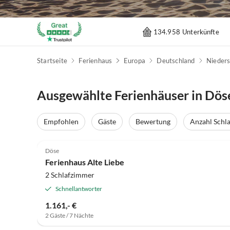
134.958 Unterkünfte
Startseite
Ferienhaus
Europa
Deutschland
Nieder
Ausgewählte Ferienhäuser in Dös
Empfohlen
Gäste
Bewertung
Anzahl Schl
5.0
(16)
Döse
Ferienhaus Alte Liebe
2 Schlafzimmer
Schnellantworter
1.161,- €
2 Gäste / 7 Nächte