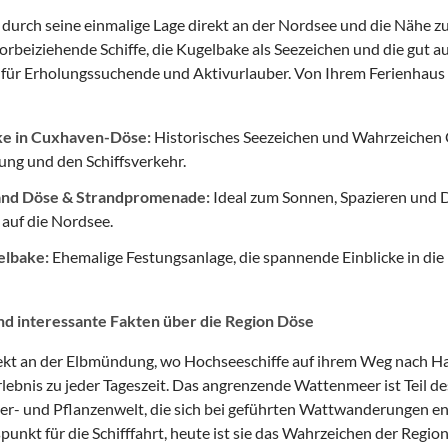
 durch seine einmalige Lage direkt an der Nordsee und die Nähe
 vorbeiziehende Schiffe, die Kugelbake als Seezeichen und die g
l für Erholungssuchende und Aktivurlauber. Von Ihrem Ferienhaus 
e in Cuxhaven-Döse:
Historisches Seezeichen und Wahrzeichen C
ng und den Schiffsverkehr.
and Döse & Strandpromenade:
Ideal zum Sonnen, Spazieren und D
 auf die Nordsee.
elbake:
Ehemalige Festungsanlage, die spannende Einblicke in di
d interessante Fakten über die Region Döse
rekt an der Elbmündung, wo Hochseeschiffe auf ihrem Weg nach H
lebnis zu jeder Tageszeit. Das angrenzende Wattenmeer ist Tei
Tier- und Pflanzenwelt, die sich bei geführten Wattwanderungen en
unkt für die Schifffahrt, heute ist sie das Wahrzeichen der Regio