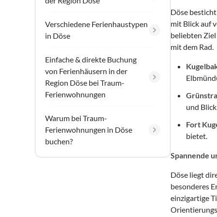
der Region Döse
Döse besticht
mit Blick auf
Verschiedene Ferienhaustypen
beliebten Zie
in Döse
mit dem Rad.
Einfache & direkte Buchung
Kugelbak
von Ferienhäusern in der
Elbmündu
Region Döse bei Traum-
Ferienwohnungen
Grünstr
und Blick
Warum bei Traum-
Fort Kug
Ferienwohnungen in Döse
bietet.
buchen?
Spannende un
Döse liegt di
besonderes Er
einzigartige 
Orientierungsp