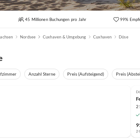
45 Millionen Buchungen pro Jahr
99% Empf
sachsen
Nordsee
Cuxhaven & Umgebung
Cuxhaven
Döse
e
afzimmer
Anzahl Sterne
Preis (Aufsteigend)
Preis (Abste
D
F
2
9
2 