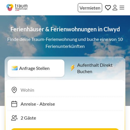
Vermieten
Ferienhäuser & Ferienwohnungen in Clwyd
Finde deine Traum-Ferienwohnung und buche eine von 10
Ferienunterkünften
Aufenthalt Direkt
Anfrage Stellen
Buchen
Anreise
-
Abreise