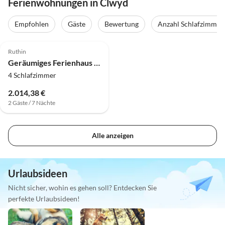
Ferienwohnungen in Clwyd
Empfohlen
Gäste
Bewertung
Anzahl Schlafzimmer
Ruthin
Geräumiges Ferienhaus in der Nähe von Denbigh
4 Schlafzimmer
2.014,38 €
2 Gäste / 7 Nächte
Alle anzeigen
Urlaubsideen
Nicht sicher, wohin es gehen soll? Entdecken Sie
perfekte Urlaubsideen!