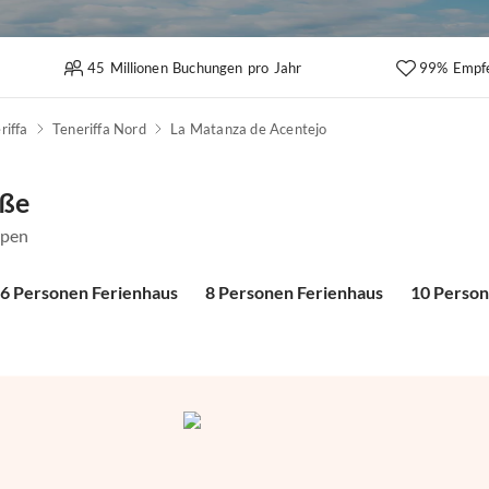
45 Millionen Buchungen pro Jahr
99% Empf
riffa
Teneriffa Nord
La Matanza de Acentejo
öße
ppen
6 Personen Ferienhaus
8 Personen Ferienhaus
10 Person