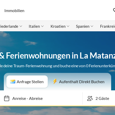
Immobilien
iederlande
Italien
Kroatien
Spanien
Frankrei
 & Ferienwohnungen in La Matanz
de deine Traum-Ferienwohnung und buche eine von 0 Ferienunterkün
Anfrage Stellen
Aufenthalt Direkt Buchen
Anreise
-
Abreise