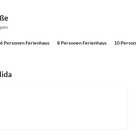
öße
ppen
6 Personen Ferienhaus
8 Personen Ferienhaus
10 Person
lida