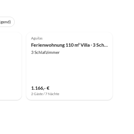
igend)
Aguilas
Ferienwohnung 110 m² Villa ∙ 3 Schlafzimmer ∙ 6 Gäste
3 Schlafzimmer
1.166,- €
2 Gäste / 7 Nächte