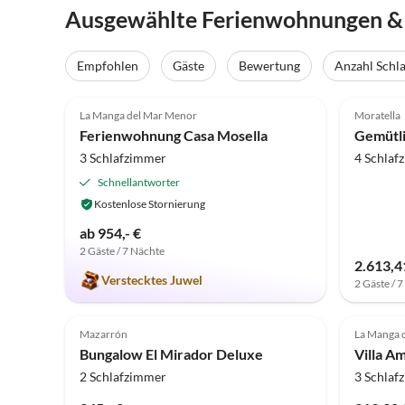
Ausgewählte Ferienwohnungen & F
Empfohlen
Gäste
Bewertung
Anzahl Schl
5.0
(7)
La Manga del Mar Menor
Moratella
Ferienwohnung Casa Mosella
Gemütli
3 Schlafzimmer
4 Schlaf
Schnellantworter
Kostenlose Stornierung
ab 954,- €
2 Gäste / 7 Nächte
2.613,4
Verstecktes Juwel
2 Gäste / 
Mazarrón
La Manga 
Bungalow El Mirador Deluxe
2 Schlafzimmer
3 Schlaf