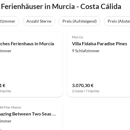
erienhäuser in Murcia - Costa Cálida
afzimmer
Anzahl Sterne
Preis (Aufsteigend)
Preis (Abste
Murcia
ches Ferienhaus in Murcia
Villa Fidalsa Paradise Pines
zimmer
9 Schlafzimmer
1 €
3.070,30 €
7 Nächte
2 Gäste / 7 Nächte
del Mar Menor
Villa Amazing Between Two Seas by Fidalsa
zimmer