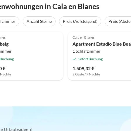
enwohnungen in Cala en Blanes
afzimmer
Anzahl Sterne
Preis (Aufsteigend)
Preis (Abste
anes
Cala en Blanes
ebeig
zimmer
1 Schlafzimmer
 Buchung
Sofort Buchung
0 €
1.509,32 €
7 Nächte
2 Gäste / 7 Nächte
kte Urlaubsideen!