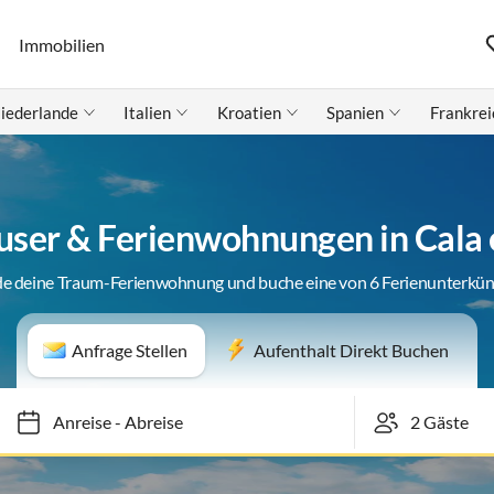
Immobilien
iederlande
Italien
Kroatien
Spanien
Frankrei
user & Ferienwohnungen in Cala 
de deine Traum-Ferienwohnung und buche eine von 6 Ferienunterkün
Anfrage Stellen
Aufenthalt Direkt Buchen
Anreise
-
Abreise