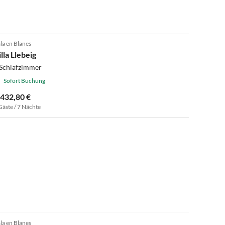
la en Blanes
lla Llebeig
 Schlafzimmer
Sofort Buchung
.432,80 €
Gäste / 7 Nächte
la en Blanes