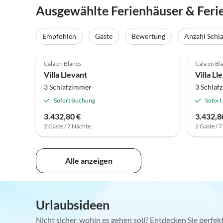
Ausgewählte Ferienhäuser & Feri
Empfohlen
Gäste
Bewertung
Anzahl Schl
Cala en Blanes
Cala en Bl
Villa Llevant
Villa Ll
3 Schlafzimmer
3 Schlaf
Sofort Buchung
Sofort
3.432,80 €
3.432,8
2 Gäste / 7 Nächte
2 Gäste / 
Alle anzeigen
Urlaubsideen
Nicht sicher, wohin es gehen soll? Entdecken Sie perfe