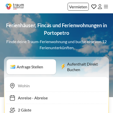
Vermieten
Ferienhäuser, Fincas und Ferienwohnungen in
Portopetro
Finde deine Traum-Ferienwohnung und buche eine von 12
Ferienunterkünften
Aufenthalt Direkt
Anfrage Stellen
Buchen
Anreise
-
Abreise