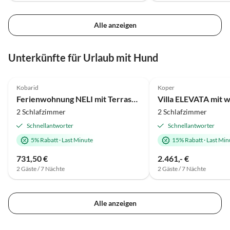
Alle anzeigen
Unterkünfte für Urlaub mit Hund
4.8
(1)
Kobarid
Koper
Ferienwohnung NELI mit Terrasse nahe Badefluß Nadiza und Soca
2 Schlafzimmer
2 Schlafzimmer
Schnellantworter
Schnellantworter
5% Rabatt
·
Last Minute
15% Rabatt
·
Last Min
731,50 €
2.461,- €
2 Gäste / 7 Nächte
2 Gäste / 7 Nächte
Alle anzeigen