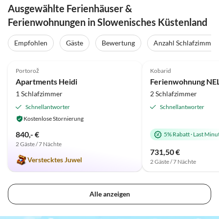
Ausgewählte Ferienhäuser &
Ferienwohnungen in Slowenisches Küstenland
Empfohlen
Gäste
Bewertung
Anzahl Schlafzimmer
5.0
(2)
4.8
(1)
Portorož
Kobarid
Apartments Heidi
1 Schlafzimmer
2 Schlafzimmer
Schnellantworter
Schnellantworter
Kostenlose Stornierung
840,- €
5% Rabatt
·
Last Minu
2 Gäste / 7 Nächte
731,50 €
Verstecktes Juwel
2 Gäste / 7 Nächte
Alle anzeigen