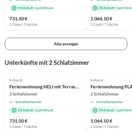
5% Rabatt
·
Last Minute
5% Rabatt
·
Last Minu
731,50 €
1.064,10 €
2 Gäste / 7 Nächte
2 Gäste / 7 Nächte
Alle anzeigen
Unterkünfte mit 2 Schlafzimmer
4.8
(1)
5.0
(1)
Kobarid
Kobarid
Ferienwohnung NELI mit Terrasse nahe Badefluß Nadiza und Soca
2 Schlafzimmer
2 Schlafzimmer
Schnellantworter
Schnellantworter
5% Rabatt
·
Last Minute
5% Rabatt
·
Last Minu
731,50 €
1.064,10 €
2 Gäste / 7 Nächte
2 Gäste / 7 Nächte