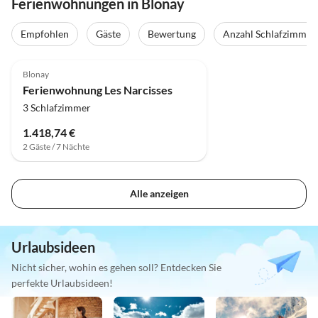
Ferienwohnungen in Blonay
Empfohlen
Gäste
Bewertung
Anzahl Schlafzimmer
4.8
(1)
Top-Inserat
Blonay
Ferienwohnung Les Narcisses
3 Schlafzimmer
1.418,74 €
2 Gäste / 7 Nächte
Alle anzeigen
Urlaubsideen
Nicht sicher, wohin es gehen soll? Entdecken Sie
perfekte Urlaubsideen!