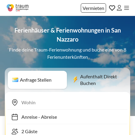
Vermieten
Ferienhäuser & Ferienwohnungen in San
Nazzaro
Finde deine Traum-Ferienwohnung und buche eine von 8
Ferienunterkünften
Aufenthalt Direkt
Anfrage Stellen
Buchen
Anreise
-
Abreise