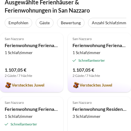
Ausgewählte Ferienhäuser &
Ferienwohnungen in San Nazzaro
Empfohlen
Gäste
Bewertung
Anzahl Schlafzimmer
5.0
(2)
5.0
(1)
San Nazzaro
San Nazzaro
Ferienwohnung Ferienanlage Casa Chimp 3
Ferienwohnung Ferienanlage Casa Chimp 2
1 Schlafzimmer
1 Schlafzimmer
Schnellantworter
1.107,05 €
1.107,05 €
2 Gäste / 7 Nächte
2 Gäste / 7 Nächte
Verstecktes Juwel
Verstecktes Juwel
5.0
(1)
San Nazzaro
San Nazzaro
Ferienwohnung Ferienanlage Casa Chimp 4
Ferienwohnung Residenza Sette Nani
1 Schlafzimmer
3 Schlafzimmer
Schnellantworter