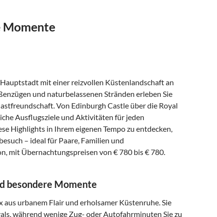
re Momente
 Hauptstadt mit einer reizvollen Küstenlandschaft an
aßenzügen und naturbelassenen Stränden erleben Sie
astfreundschaft. Von Edinburgh Castle über die Royal
che Ausflugsziele und Aktivitäten für jeden
iese Highlights in Ihrem eigenen Tempo zu entdecken,
such – ideal für Paare, Familien und
on, mit Übernachtungspreisen von € 780 bis € 780.
 und besondere Momente
ix aus urbanem Flair und erholsamer Küstenruhe. Sie
ivals, während wenige Zug- oder Autofahrminuten Sie zu