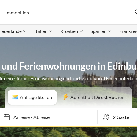
Immobilien
iederlande
Italien
Kroatien
Spanien
Frankrei
 und Ferienwohnungen in Edinbu
de deine Traum-Ferienwohnung und buche eine von 4 Ferienunterkün
Anfrage Stellen
Aufenthalt Direkt Buchen
Anreise
-
Abreise