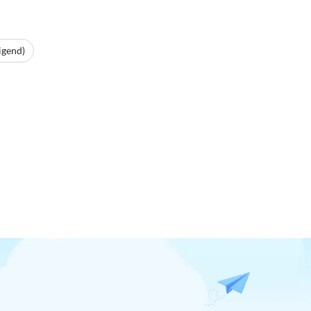
igend)