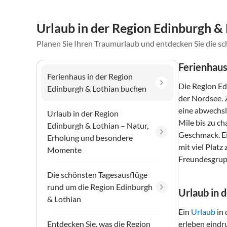
Urlaub in der Region Edinburgh &
Planen Sie Ihren Traumurlaub und entdecken Sie die s
Ferienhaus
Ferienhaus in der Region
Die Region Ed
Edinburgh & Lothian buchen
der Nordsee. 
eine abwechsl
Urlaub in der Region
Mile bis zu c
Edinburgh & Lothian – Natur,
Geschmack. E
Erholung und besondere
mit viel Plat
Momente
Freundesgrupp
Die schönsten Tagesausflüge
rund um die Region Edinburgh
Urlaub in 
& Lothian
Ein
Urlaub
in 
Entdecken Sie, was die Region
erleben eindr