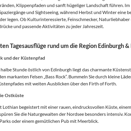
ränden, Klippenpfaden und sanft hügeliger Landschaft führen. Im 
paziergänge und Sightseeing, während Herbst und Winter eine b
der legen. Ob Kulturinteressierte, Feinschmecker, Naturliebhaber
ndrücke und passende Aktivitäten zu jeder Jahreszeit.
ten Tagesausflüge rund um die Region Edinburgh & 
k und der Küstenpfad
 halbe Stunde östlich von Edinburgh liegt das charmante Küsten
 den markanten Felsen „Bass Rock“. Bummeln Sie durch kleine Läde
üstenpfades mit weiten Ausblicken über den Firth of Forth.
ie Ostküste
t Lothian begeistert mit einer rauen, eindrucksvollen Küste, ein
 spüren Sie die Naturgewalten der Nordsee besonders intensiv. Ko
 Parks oder einem gemütlichen Pub mit Meerblick.