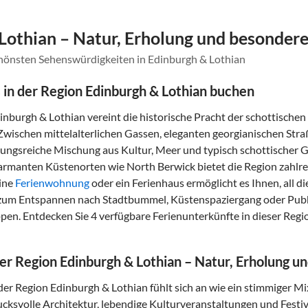
 Lothian – Natur, Erholung und besonde
chönsten Sehenswürdigkeiten in Edinburgh & Lothian
 in der Region Edinburgh & Lothian buchen
inburgh & Lothian vereint die historische Pracht der schottischen
Zwischen mittelalterlichen Gassen, eleganten georgianischen Str
ungsreiche Mischung aus Kultur, Meer und typisch schottischer G
harmanten Küstenorten wie North Berwick bietet die Region zahlrei
ine
Ferienwohnung
oder ein Ferienhaus ermöglicht es Ihnen, all d
z zum Entspannen nach Stadtbummel, Küstenspaziergang oder Pubbe
en. Entdecken Sie 4 verfügbare Ferienunterkünfte in dieser Regi
der Region Edinburgh & Lothian – Natur, Erholung
der Region Edinburgh & Lothian fühlt sich an wie ein stimmiger M
ucksvolle Architektur, lebendige Kulturveranstaltungen und Fest