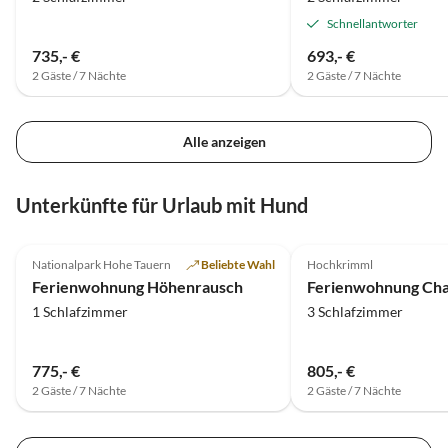
Schnellantworter
735,- €
693,- €
2 Gäste / 7 Nächte
2 Gäste / 7 Nächte
Alle anzeigen
Unterkünfte für Urlaub mit Hund
4.8
(12)
4.9
(7)
Nationalpark Hohe Tauern
Beliebte Wahl
Hochkrimml
Ferienwohnung Höhenrausch
1 Schlafzimmer
3 Schlafzimmer
775,- €
805,- €
2 Gäste / 7 Nächte
2 Gäste / 7 Nächte