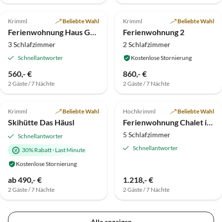
5.0
(1)
5.0
(1)
Top-Inserat
Krimml
Beliebte Wahl
Krimml
Beliebte Wahl
Ferienwohnung Haus Granly
Ferienwohnung 2
3 Schlafzimmer
2 Schlafzimmer
Schnellantworter
Kostenlose Stornierung
560,- €
860,- €
2 Gäste / 7 Nächte
2 Gäste / 7 Nächte
5.0
(1)
Top-Inserat
Krimml
Beliebte Wahl
Hochkrimml
Beliebte Wahl
Skihütte Das Häusl
Ferienwohnung Chalet in Hochkrimml für 6-14 Personen
5 Schlafzimmer
Schnellantworter
Schnellantworter
30% Rabatt
·
Last Minute
Kostenlose Stornierung
ab 490,- €
1.218,- €
2 Gäste / 7 Nächte
2 Gäste / 7 Nächte
Alle anzeigen