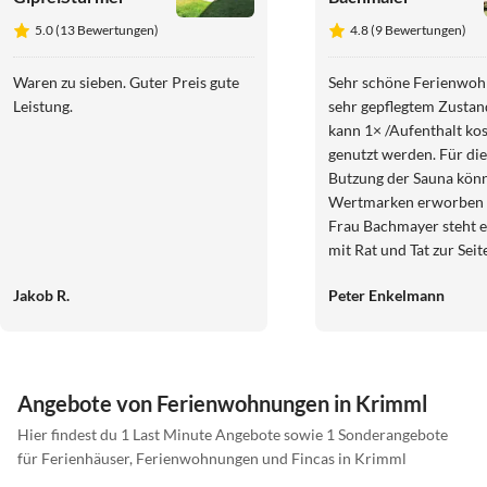
5.0 (13 Bewertungen)
4.8 (9 Bewertungen)
Waren zu sieben. Guter Preis gute
Sehr schöne Ferienwoh
Leistung.
sehr gepflegtem Zustan
kann 1× /Aufenthalt ko
genutzt werden. Für die
Butzung der Sauna kön
Wertmarken erworben 
Frau Bachmayer steht 
mit Rat und Tat zur Seit
Skigebiete in der Umge
Jakob R.
Peter Enkelmann
gut mit dem kostenlose
oder dem PKW erreichb
zugeschneitem Pass abe
Schneeketten befahrbar
kommen gerne wieder.
Angebote von Ferienwohnungen in Krimml
Hier findest du 1 Last Minute Angebote sowie 1 Sonderangebote
für Ferienhäuser, Ferienwohnungen und Fincas in Krimml
5.0
(1)