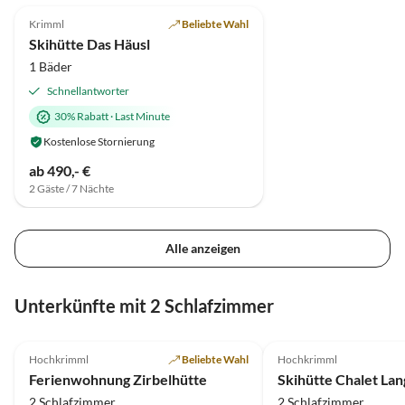
Krimml
Beliebte Wahl
Skihütte Das Häusl
1 Bäder
Schnellantworter
30% Rabatt
·
Last Minute
Kostenlose Stornierung
ab 490,- €
2 Gäste / 7 Nächte
Alle anzeigen
Unterkünfte mit 2 Schlafzimmer
4.7
(5)
4.9
(2)
Hochkrimml
Beliebte Wahl
Hochkrimml
Ferienwohnung Zirbelhütte
2 Schlafzimmer
2 Schlafzimmer