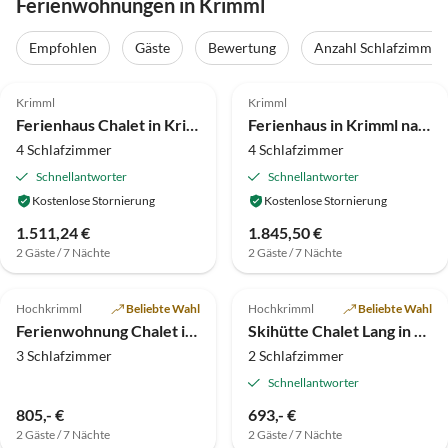
Ferienwohnungen in Krimml
Empfohlen
Gäste
Bewertung
Anzahl Schlafzimmer
4.7
(36)
4.5
(14)
Krimml
Krimml
Ferienhaus Chalet in Krimml nahe Zillertal Ski Arena
Ferienhaus in Krimml nahe Zillertal Arena
4 Schlafzimmer
4 Schlafzimmer
Schnellantworter
Schnellantworter
Kostenlose Stornierung
Kostenlose Stornierung
1.511,24 €
1.845,50 €
2 Gäste / 7 Nächte
2 Gäste / 7 Nächte
4.9
(7)
Top-Inserat
4.9
(2)
Top-Inserat
Hochkrimml
Beliebte Wahl
Hochkrimml
Beliebte Wahl
Ferienwohnung Chalet in Hochkrimml für 8 Personen
Skihütte Chalet Lang in Hochkrimml für 6 Personen
3 Schlafzimmer
2 Schlafzimmer
Schnellantworter
805,- €
693,- €
2 Gäste / 7 Nächte
2 Gäste / 7 Nächte