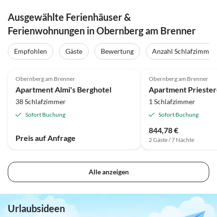
Ausgewählte Ferienhäuser &
Ferienwohnungen in Obernberg am Brenner
Empfohlen
Gäste
Bewertung
Anzahl Schlafzimmer
Obernberg am Brenner
Obernberg am Brenner
Apartment Almi's Berghotel
38 Schlafzimmer
1 Schlafzimmer
Sofort Buchung
Sofort Buchung
844,78 €
Preis auf Anfrage
2 Gäste / 7 Nächte
Alle anzeigen
Urlaubsideen