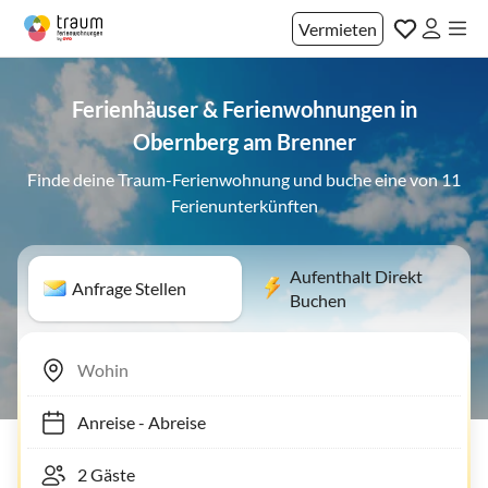
Vermieten
Ferienhäuser & Ferienwohnungen in
Obernberg am Brenner
Finde deine Traum-Ferienwohnung und buche eine von 11
Ferienunterkünften
Aufenthalt Direkt
Anfrage Stellen
Buchen
Anreise
-
Abreise