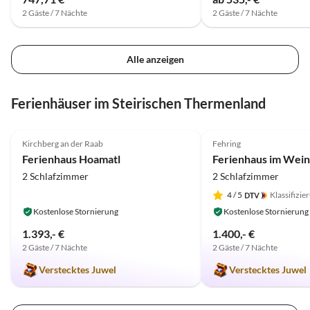
Bauern
2 Gäste / 7 Nächte
2 Gäste / 7 Nächte
u. a. 
sehr e
Tafels
Alle anzeigen
genoss
Gross.
Ferienhäuser im Steirischen Thermenland
entdec
umgebe
5.0
(8)
4.9
(2)
nirgen
Kirchberg an der Raab
Fehring
Ferienhaus Hoamatl
2 Schlafzimmer
2 Schlafzimmer
4
/ 5
Klassifizie
Kostenlose Stornierung
Kostenlose Stornierung
1.393,- €
1.400,- €
2 Gäste / 7 Nächte
2 Gäste / 7 Nächte
Verstecktes Juwel
Verstecktes Juwel