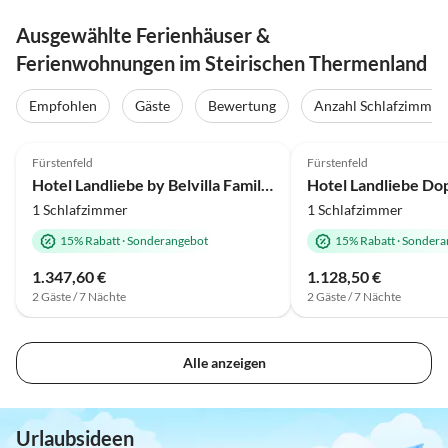
Ausgewählte Ferienhäuser &
Ferienwohnungen im Steirischen Thermenland
Empfohlen
Gäste
Bewertung
Anzahl Schlafzimmer
Fürstenfeld
Fürstenfeld
Hotel Landliebe by Belvilla Familienzimmer
1 Schlafzimmer
1 Schlafzimmer
15% Rabatt
·
Sonderangebot
15% Rabatt
·
Sondera
1.347,60 €
1.128,50 €
2 Gäste / 7 Nächte
2 Gäste / 7 Nächte
Alle anzeigen
Urlaubsideen