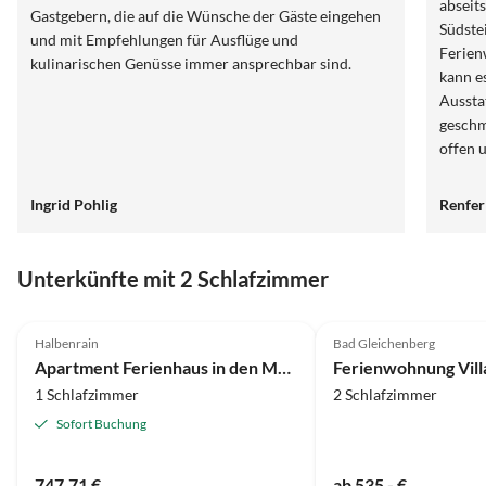
abseit
Gastgebern, die auf die Wünsche der Gäste eingehen
Südste
und mit Empfehlungen für Ausflüge und
Ferien
kulinarischen Genüsse immer ansprechbar sind.
kann e
Aussta
geschm
offen 
Man ko
genieß
Ingrid Pohlig
Renfer
Nüsse 
Wein g
einer 
Unterkünfte mit 2 Schlafzimmer
Rehen,
Kauze.
dem Ri
Halbenrain
Bad Gleichenberg
zutrau
Apartment Ferienhaus in den Murauen
Ferienwohnung Vil
Angabe
1 Schlafzimmer
2 Schlafzimmer
Wallfa
Sofort Buchung
Geschi
beim B
Zirben
747,71 €
ab 535,- €