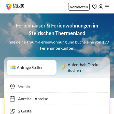
Vermieten
Ferienhäuser & Ferienwohnungen im
Steirischen Thermenland
Finde deine Traum-Ferienwohnung und buche eine von 199
Ferienunterkünften
Aufenthalt Direkt
Anfrage Stellen
Buchen
Anreise
-
Abreise