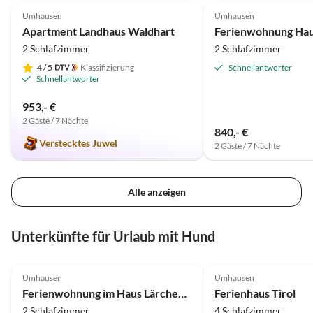
Umhausen
Umhausen
Apartment Landhaus Waldhart
Ferienwohnung Hau
2 Schlafzimmer
2 Schlafzimmer
4
/ 5
Klassifizierung
Schnellantworter
Schnellantworter
953,- €
2 Gäste / 7 Nächte
840,- €
Verstecktes Juwel
2 Gäste / 7 Nächte
Alle anzeigen
Unterkünfte für Urlaub mit Hund
5.0
(3)
5.0
(1)
Umhausen
Umhausen
Ferienwohnung im Haus Lärchenwald
Ferienhaus Tirol
2 Schlafzimmer
4 Schlafzimmer