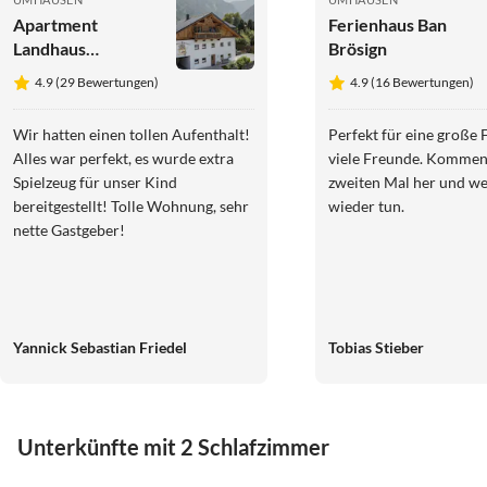
Apartment
Ferienhaus Ban
Landhaus
Brösign
Waldhart
4.9 (29 Bewertungen)
4.9 (16 Bewertungen)
Wir hatten einen tollen Aufenthalt!
Perfekt für eine große 
Alles war perfekt, es wurde extra
viele Freunde. Komme
Spielzeug für unser Kind
zweiten Mal her und we
bereitgestellt! Tolle Wohnung, sehr
wieder tun.
nette Gastgeber!
Yannick Sebastian Friedel
Tobias Stieber
Unterkünfte mit 2 Schlafzimmer
4.9
(29)
5.0
(14)