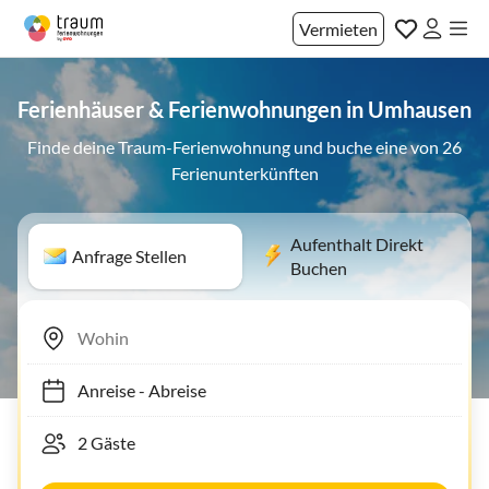
Vermieten
Ferienhäuser & Ferienwohnungen in Umhausen
Finde deine Traum-Ferienwohnung und buche eine von 26
Ferienunterkünften
Aufenthalt Direkt
Anfrage Stellen
Buchen
Anreise
-
Abreise