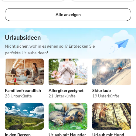
Alle anzeigen
Urlaubsideen
Nicht sicher, wohin es gehen soll? Entdecken Sie
perfekte Urlaubsideen!
Familienfreundlich
Allergikergeeignet
Skiurlaub
23 Unterkünfte
21 Unterkünfte
19 Unterkünfte
In den Bergen
Urlaub mit Haustier
Urlaub mit Hund