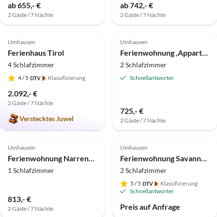
ab 655,- €
ab 742,- €
2 Gäste / 7 Nächte
2 Gäste / 7 Nächte
5.0
(1)
Top-Inserat
Umhausen
Umhausen
Ferienhaus Tirol
Ferienwohnung ,Appartement Melanie
4 Schlafzimmer
2 Schlafzimmer
4
/ 5
Klassifizierung
Schnellantworter
2.092,- €
2 Gäste / 7 Nächte
725,- €
Verstecktes Juwel
2 Gäste / 7 Nächte
Umhausen
Umhausen
Ferienwohnung Narrenkogel
Ferienwohnung Savannah im Bio & Reiterhof der Veitenhof
1 Schlafzimmer
2 Schlafzimmer
5
/ 5
Klassifizierung
Schnellantworter
813,- €
Preis auf Anfrage
2 Gäste / 7 Nächte