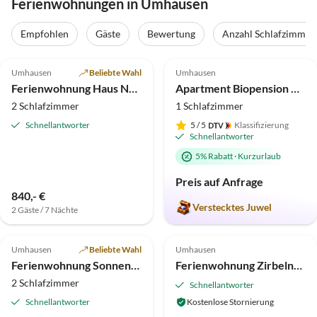
Ferienwohnungen in Umhausen
Empfohlen
Gäste
Bewertung
Anzahl Schlafzimmer
5.0
(14)
Top-Inserat
5.0
(6)
Umhausen
Beliebte Wahl
Umhausen
Super-Gastgeber
Ferienwohnung Haus Neurauter
Apartment Biopension & Bauernhof "der Veitenhof"
2 Schlafzimmer
1 Schlafzimmer
Schnellantworter
5
/ 5
Klassifizierung
Schnellantworter
5% Rabatt
·
Kurzurlaub
Preis auf Anfrage
840,- €
Verstecktes Juwel
2 Gäste / 7 Nächte
5.0
(2)
Top-Inserat
5.0
(1)
Umhausen
Beliebte Wahl
Umhausen
Ferienwohnung Sonnenhof
Ferienwohnung Zirbelnest
2 Schlafzimmer
Schnellantworter
Schnellantworter
Kostenlose Stornierung