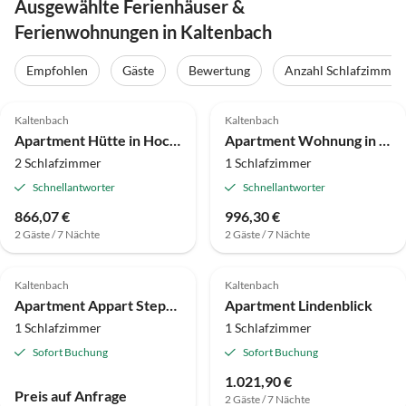
Ausgewählte Ferienhäuser &
Ferienwohnungen in Kaltenbach
Empfohlen
Gäste
Bewertung
Anzahl Schlafzimmer
4.2
(5)
4.0
(4)
Kaltenbach
Kaltenbach
Apartment Hütte in Hochfügen nahe Skipisten
Apartment Wohnung in Kaltenbach nahe Skilift
2 Schlafzimmer
1 Schlafzimmer
Schnellantworter
Schnellantworter
866,07 €
996,30 €
2 Gäste / 7 Nächte
2 Gäste / 7 Nächte
Kaltenbach
Kaltenbach
Apartment Appart Stephan
Apartment Lindenblick
1 Schlafzimmer
1 Schlafzimmer
Sofort Buchung
Sofort Buchung
1.021,90 €
Preis auf Anfrage
2 Gäste / 7 Nächte