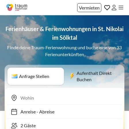
Vermieten
Ferienhäuser & Ferienwohnungen in St. Nikolai
im Sölktal
Finde deine Traum-Ferienwohnung und buche eine von 33
Ferienunterkünften
Aufenthalt Direkt
Anfrage Stellen
Buchen
Anreise
-
Abreise