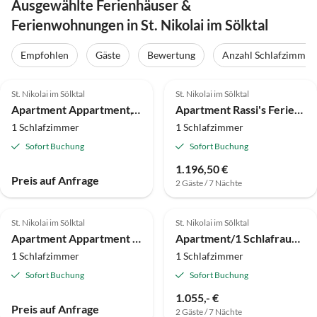
Ausgewählte Ferienhäuser &
Ferienwohnungen in St. Nikolai im Sölktal
Empfohlen
Gäste
Bewertung
Anzahl Schlafzimmer
St. Nikolai im Sölktal
St. Nikolai im Sölktal
Apartment Appartment,"Knallsteinblick"
Apartment Rassi's Feriendorf - Werkstattl
1 Schlafzimmer
1 Schlafzimmer
Sofort Buchung
Sofort Buchung
1.196,50 €
Preis auf Anfrage
2 Gäste / 7 Nächte
St. Nikolai im Sölktal
St. Nikolai im Sölktal
Apartment Appartment "Bergblick"
Apartment/1 Schlafraum/Dusche od. Bad,WC
1 Schlafzimmer
1 Schlafzimmer
Sofort Buchung
Sofort Buchung
1.055,- €
Preis auf Anfrage
2 Gäste / 7 Nächte