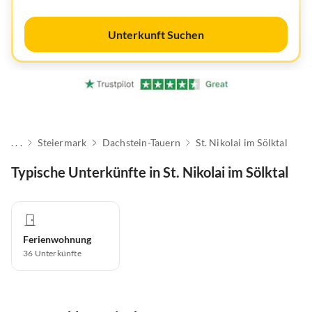
Unterkunft Suchen
. . .
Steiermark
Dachstein-Tauern
St. Nikolai im Sölktal
Typische Unterkünfte in St. Nikolai im Sölktal
Ferienwohnung
36
Unterkünfte