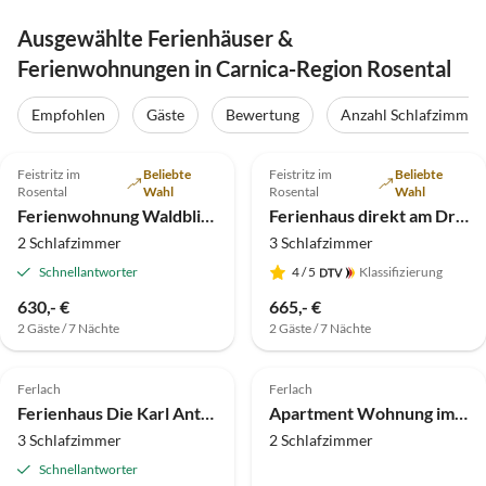
Ausgewählte Ferienhäuser &
Ferienwohnungen in Carnica-Region Rosental
Empfohlen
Gäste
Bewertung
Anzahl Schlafzimmer
4.9
(28)
4.9
(20)
Feistritz im
Beliebte
Feistritz im
Beliebte
Rosental
Wahl
Rosental
Wahl
Ferienwohnung Waldblick am Draustausee
Ferienhaus direkt am Draustausee gelegen
2 Schlafzimmer
3 Schlafzimmer
Schnellantworter
4
/ 5
Klassifizierung
Virtuelle
630,- €
665,- €
Tour
2 Gäste / 7 Nächte
2 Gäste / 7 Nächte
5.0
(17)
Top-Inserat
3.8
(9)
Ferlach
Ferlach
Super-Gastgeber
Ferienhaus Die Karl Anton Hütte
Apartment Wohnung im Bodental nahe Skipisten
3 Schlafzimmer
2 Schlafzimmer
Schnellantworter