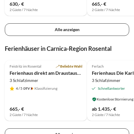
630,- €
665,- €
2 Gäste / 7 Nächte
2 Gäste / 7 Nächte
Alle anzeigen
Virtuelle
Tour
Ferienhäuser in Carnica-Region Rosental
4.9
(20)
5.0
(17)
Feistritz im Rosental
Beliebte Wahl
Ferlach
Super-Gastgeber
Ferienhaus direkt am Draustausee gelegen
Ferienhaus Die Kar
3 Schlafzimmer
3 Schlafzimmer
4
/ 5
Klassifizierung
Schnellantworter
Kostenlose Stornierung
665,- €
ab 1.435,- €
2 Gäste / 7 Nächte
2 Gäste / 7 Nächte