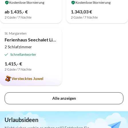
Kostenlose Stornierung
Kostenlose Stornierung
ab 1.435,- €
1.343,03 €
2 Gäste / 7 Nächte
2 Gäste / 7 Nächte
5.0
(2)
St. Margareten
Ferienhaus Seechalet Linsendorf
2 Schlafzimmer
Schnellantworter
1.415,- €
2 Gäste / 7 Nächte
Verstecktes Juwel
Alle anzeigen
Urlaubsideen
Nicht sicher, wohin es gehen soll? Entdecken Sie