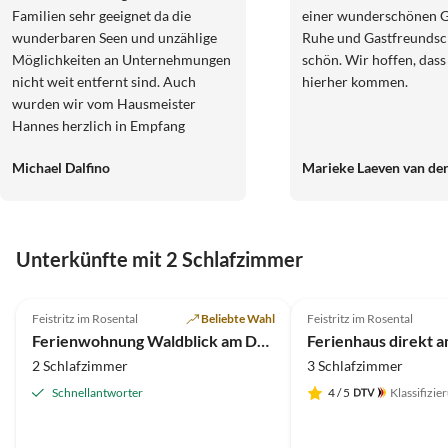
Familien sehr geeignet da die
einer wunderschönen G
wunderbaren Seen und unzählige
Ruhe und Gastfreundsch
Möglichkeiten an Unternehmungen
schön. Wir hoffen, dass
nicht weit entfernt sind. Auch
hierher kommen.
wurden wir vom Hausmeister
Hannes herzlich in Empfang
genommen. Er kann viele Tips vor
Michael Dalfino
Marieke Laeven van der
Ort geben.
Unterkünfte mit 2 Schlafzimmer
4.9
(28)
4.9
(20)
Feistritz im Rosental
Beliebte Wahl
Feistritz im Rosental
Ferienwohnung Waldblick am Draustausee
2 Schlafzimmer
3 Schlafzimmer
Schnellantworter
4
/ 5
Klassifizie