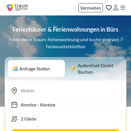
Vermieten
Ferienhäuser & Ferienwohnungen in Bürs
Finde deine Traum-Ferienwohnung und buche eine von 7
Ferienunterkünften
Aufenthalt Direkt
Anfrage Stellen
Buchen
Anreise
-
Abreise