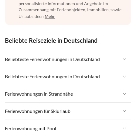
personalisierte Informationen und Angebote im
Zusammenhang mit Ferienobjekten, Immobilien, sowie
Urlaubsideen
Mehr
Beliebte Reiseziele in Deutschland
Beliebteste Ferienwohnungen in Deutschland
Ferienwohnungen in Deutschland
Beliebteste Ferienwohnungen in Deutschland
Ferienwohnungen in Ostsee
Ferienwohnungen in Deutschland
Ferienwohnungen in Strandnähe
Ferienwohnungen in Nordsee
Ferienwohnungen in Ostsee
Ferienwohnungen in Schleswig-Holstein
Ferienwohnungen in Strandnähe in Deutschland
Ferienwohnungen für Skiurlaub
Ferienwohnungen in Nordsee
Ferienwohnungen in Mecklenburg-Vorpommern
Ferienwohnungen in Strandnähe in Ostsee
Ferienwohnungen in Schleswig-Holstein
Ferienwohnungen für Skiurlaub in Deutschland
Ferienwohnung mit Pool
Ferienwohnungen in Niedersachsen
Ferienwohnungen in Strandnähe in Nordsee