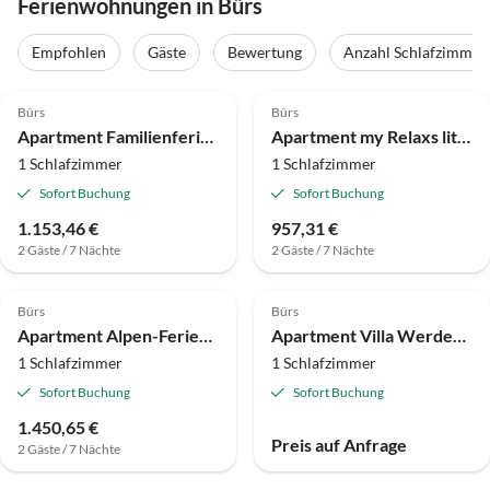
Ferienwohnungen in Bürs
Empfohlen
Gäste
Bewertung
Anzahl Schlafzimmer
Bürs
Bürs
Apartment Familienferienwohnung HEIMat by A-Appartments
Apartment my Relaxs little Villa
1 Schlafzimmer
1 Schlafzimmer
Sofort Buchung
Sofort Buchung
1.153,46 €
957,31 €
2 Gäste / 7 Nächte
2 Gäste / 7 Nächte
Bürs
Bürs
Apartment Alpen-Ferienwohnung by A-Appartments
Apartment Villa Werdenberg
1 Schlafzimmer
1 Schlafzimmer
Sofort Buchung
Sofort Buchung
1.450,65 €
Preis auf Anfrage
2 Gäste / 7 Nächte