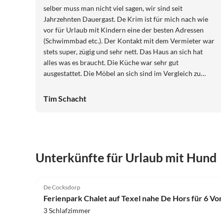
selber muss man nicht viel sagen, wir sind seit
Jahrzehnten Dauergast. De Krim ist für mich nach wie
vor für Urlaub mit Kindern eine der besten Adressen
(Schwimmbad etc.). Der Kontakt mit dem Vermieter war
stets super, zügig und sehr nett. Das Haus an sich hat
alles was es braucht. Die Küche war sehr gut
ausgestattet. Die Möbel an sich sind im Vergleich zu
anderen Häusern sehr altmodisch, aber dennoch in
einem sehr guten Zustand. Wir würden das Haus Jutta
Tim Schacht
stets weiterempfehlen!
Unterkünfte für Urlaub mit Hund
4.0
(42)
De Cocksdorp
Ferienpark Chalet auf Texel nahe De Hors für 6 Von
3 Schlafzimmer