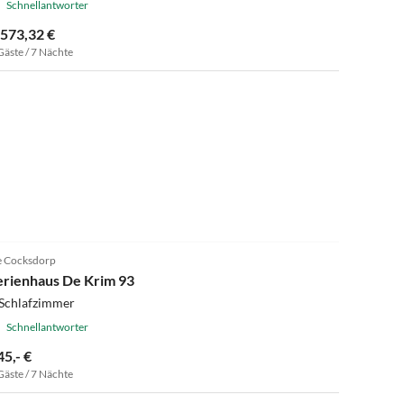
Schnellantworter
.573,32 €
Gäste / 7 Nächte
5.0
(10)
 Cocksdorp
erienhaus De Krim 93
 Schlafzimmer
Schnellantworter
45,- €
Gäste / 7 Nächte