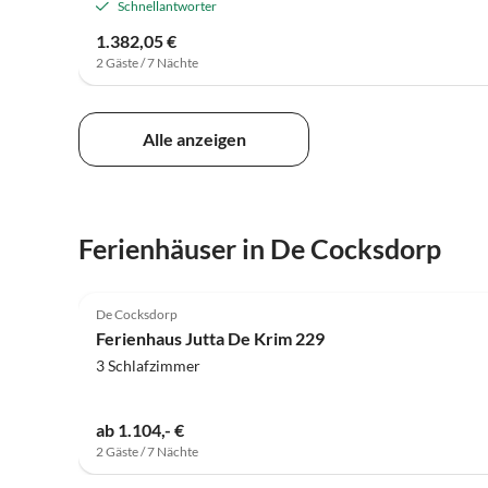
Schnellantworter
1.382,05 €
2 Gäste / 7 Nächte
Alle anzeigen
Ferienhäuser in De Cocksdorp
4.8
(16)
De Cocksdorp
Ferienhaus Jutta De Krim 229
3 Schlafzimmer
ab 1.104,- €
2 Gäste / 7 Nächte