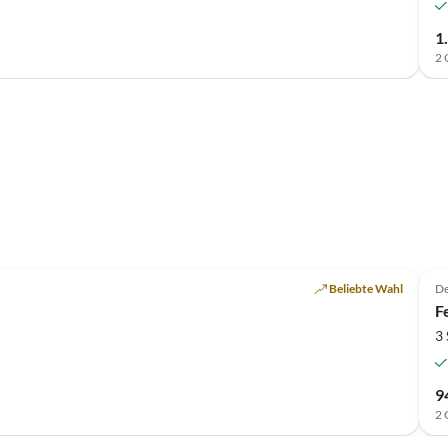
1
2 
Top-Inserat
Beliebte Wahl
De
F
3
9
2 