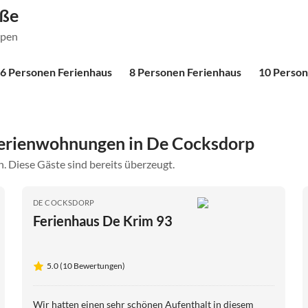
öße
ppen
6 Personen Ferienhaus
8 Personen Ferienhaus
10 Person
erienwohnungen in De Cocksdorp
. Diese Gäste sind bereits überzeugt.
DE COCKSDORP
Ferienhaus De Krim 93
5.0 (10 Bewertungen)
Wir hatten einen sehr schönen Aufenthalt in diesem