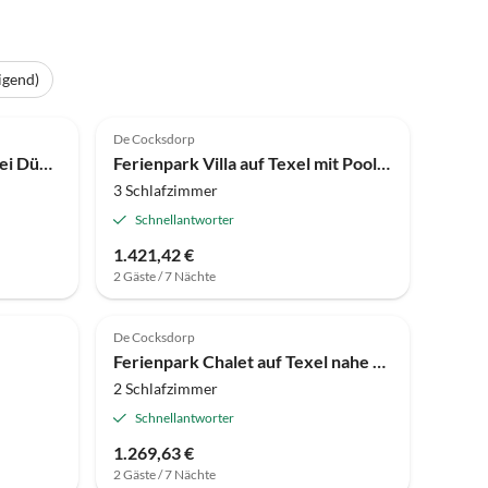
igend)
4.0
(9)
De Cocksdorp
Ferienpark Chalet in Texel bei Dünen und Wasser
Ferienpark Villa auf Texel mit Pools für 6 Von Belvilla
3 Schlafzimmer
Schnellantworter
1.421,42 €
2 Gäste / 7 Nächte
De Cocksdorp
Ferienpark Chalet auf Texel nahe Nordseestrand
2 Schlafzimmer
Schnellantworter
1.269,63 €
2 Gäste / 7 Nächte