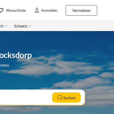
Vermieten
Wunschliste
Anmelden
ch
Schweiz
Cocksdorp
ünften
Suchen