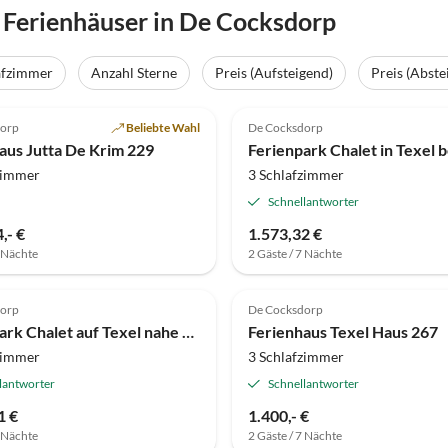
Ferienhäuser in De Cocksdorp
afzimmer
Anzahl Sterne
Preis (Aufsteigend)
Preis (Abste
(16)
Top-Inserat
4.1
(15)
dorp
Beliebte Wahl
De Cocksdorp
aus Jutta De Krim 229
zimmer
3 Schlafzimmer
Schnellantworter
,- €
1.573,32 €
7 Nächte
2 Gäste / 7 Nächte
(3)
4.5
(2)
dorp
De Cocksdorp
Ferienpark Chalet auf Texel nahe Dünen & Wasser
Ferienhaus Texel Haus 267
zimmer
3 Schlafzimmer
lantworter
Schnellantworter
1 €
1.400,- €
7 Nächte
2 Gäste / 7 Nächte