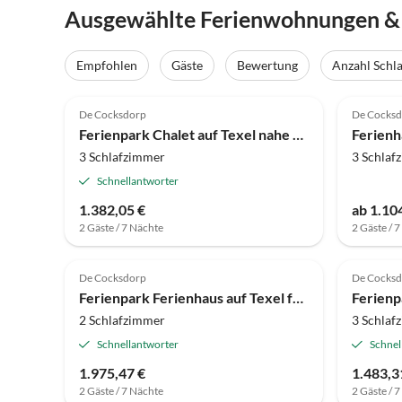
Ausgewählte Ferienwohnungen & 
Empfohlen
Gäste
Bewertung
Anzahl Schl
4.0
(42)
4.8
De Cocksdorp
De Cocks
Ferienpark Chalet auf Texel nahe De Hors für 6 Von Belvilla
Ferienh
3 Schlafzimmer
3 Schlaf
Schnellantworter
1.382,05 €
ab 1.104
2 Gäste / 7 Nächte
2 Gäste / 
4.0
(5)
4.0
De Cocksdorp
De Cocks
Ferienpark Ferienhaus auf Texel für 4 Personen Von Belvilla
2 Schlafzimmer
3 Schlaf
Schnellantworter
Schnel
1.975,47 €
1.483,3
2 Gäste / 7 Nächte
2 Gäste / 