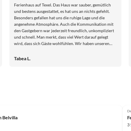
Ferienhaus auf Texel. Das Haus war sauber, gemütlich
und bestens ausgestattet, es hat uns an nichts gefehlt.
Besonders gefallen hat uns die ruhige Lage und die
angenehme Atmosphäre. Auch die Kommunikation mit
den Gastgebern war jederzeit freundlich, unkompliziert
und schnell. Man merkt, dass viel Wert darauf gelegt
wird, dass sich Gäste wohlfühlen. Wir haben unseren
Urlaub sehr genossen und würden das Ferienhaus
jederzeit weiterempfehlen.
Tabea L.
De
 Belvilla
F
3