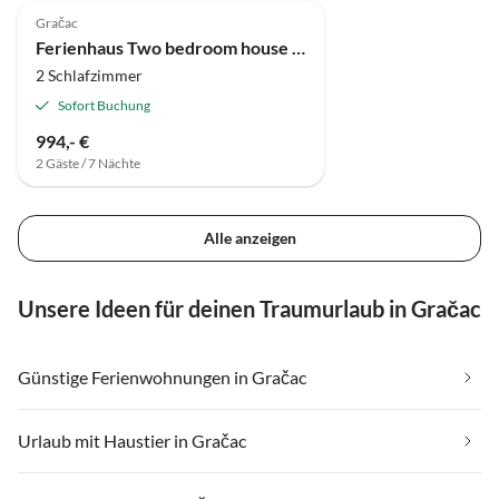
Gračac
Ferienhaus Two bedroom house with balcony Štikada, Velebit K-24937
2 Schlafzimmer
Sofort Buchung
994,- €
2 Gäste / 7 Nächte
Alle anzeigen
Unsere Ideen für deinen Traumurlaub in Gračac
Günstige Ferienwohnungen in Gračac
Urlaub mit Haustier in Gračac