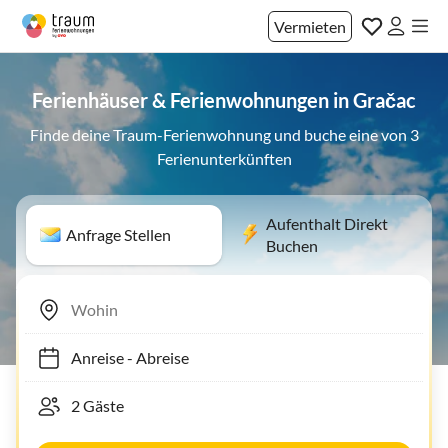
Vermieten
Ferienhäuser & Ferienwohnungen in Gračac
Finde deine Traum-Ferienwohnung und buche eine von 3
Ferienunterkünften
Aufenthalt Direkt
Anfrage Stellen
Buchen
Anreise
-
Abreise