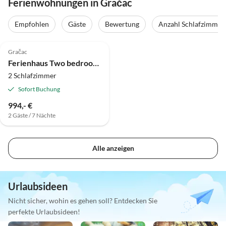
Ferienwohnungen in Gračac
Empfohlen
Gäste
Bewertung
Anzahl Schlafzimmer
Gračac
Ferienhaus Two bedroom house with balcony Štikada, Velebit K-24937
2 Schlafzimmer
Sofort Buchung
994,- €
2 Gäste / 7 Nächte
Alle anzeigen
Urlaubsideen
Nicht sicher, wohin es gehen soll? Entdecken Sie
perfekte Urlaubsideen!