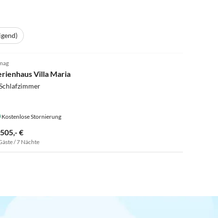
igend)
5.0
(1)
mag
erienhaus Villa Maria
 Schlafzimmer
Kostenlose Stornierung
.505,- €
Gäste / 7 Nächte