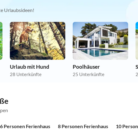
kte Urlaubsideen!
Urlaub mit Hund
Poolhäuser
28 Unterkünfte
25 Unterkünfte
2
öße
ppen
6 Personen Ferienhaus
8 Personen Ferienhaus
10 Person