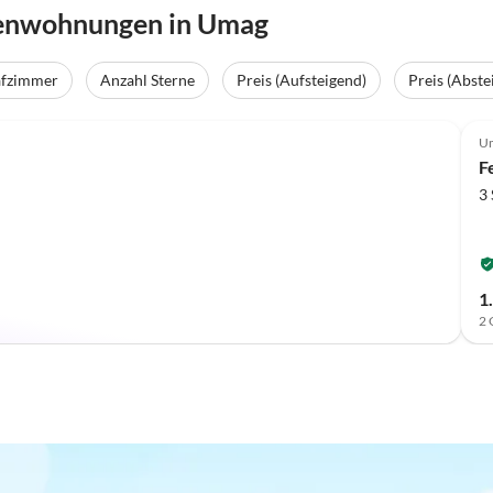
ienwohnungen in Umag
afzimmer
Anzahl Sterne
Preis (Aufsteigend)
Preis (Abste
U
F
3
1
2 