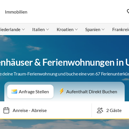
Immobilien
iederlande
Italien
Kroatien
Spanien
Frankrei
enhäuser & Ferienwohnungen in
e deine Traum-Ferienwohnung und buche eine von 67 Ferienunterkü
Anfrage Stellen
Aufenthalt Direkt Buchen
Anreise
-
Abreise