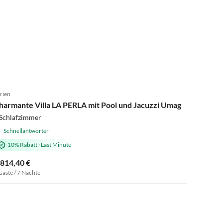
5.0
(1)
trien
harmante Villa LA PERLA mit Pool und Jacuzzi Umag
 Schlafzimmer
Schnellantworter
10% Rabatt
·
Last Minute
.814,40 €
Gäste / 7 Nächte