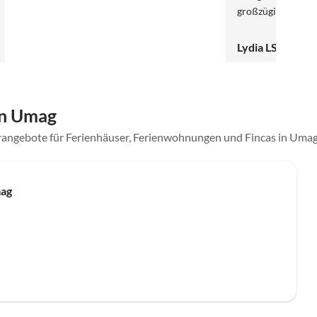
großzügig. "Wir 
werden das Haus jed
Dank
Lydia LS
in Umag
erangebote für Ferienhäuser, Ferienwohnungen und Fincas in Uma
mag