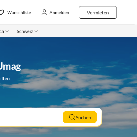
Vermieten
Wunschliste
Anmelden
ch
Schweiz
 Umag
nften
Suchen