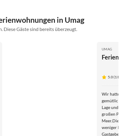
Ferienwohnungen in Umag
. Diese Gäste sind bereits überzeugt.
UMAG
Ferienhaus V
5.0 (1 Bewertung
Wir hatten eine w
gemütlich und liebe
Lage und verfügt 
großen Pool im sc
Meer.Die Stadt Um
weniger Minuten m
Gastgeber waren s