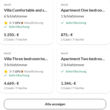
Sevid
Sevid
Villa Comfortable and spacious house near beach Cove Ljubljeva, Trogir K-19258
Apartment One bedroom apartment with balcony Cove Ljubljeva, Trogir A-14314-b
6 Schlafzimmer
1 Schlafzimmer
3
/ 5
Klassifizierung
Sofort Buchung
Sofort Buchung
5.250,- €
875,- €
2 Gäste / 7 Nächte
2 Gäste / 7 Nächte
Sevid
Sevid
Villa Three bedroom house near beach Cove Ljubljeva, Trogir K-19259
Apartment Two bedroom apartment with balcony and sea view Cove Ljubljeva, Trogir A-14314-d
3 Schlafzimmer
2 Schlafzimmer
3
/ 5
Klassifizierung
Sofort Buchung
Sofort Buchung
4.669,- €
1.344,- €
2 Gäste / 7 Nächte
2 Gäste / 7 Nächte
Alle anzeigen