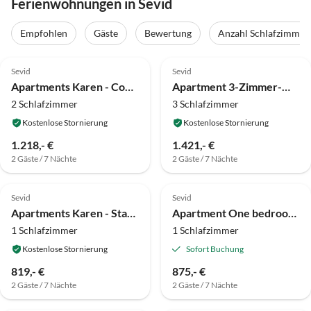
Ferienwohnungen in Sevid
Empfohlen
Gäste
Bewertung
Anzahl Schlafzimmer
4.0
(9)
4.0
(5)
Sevid
Sevid
Apartments Karen - Comfort Two Bedroom Apartment with Balcony (A4)
Apartment 3-Zimmer-Wohnung mit Terrasse
2 Schlafzimmer
3 Schlafzimmer
Kostenlose Stornierung
Kostenlose Stornierung
1.218,- €
1.421,- €
2 Gäste / 7 Nächte
2 Gäste / 7 Nächte
4.0
(4)
Sevid
Sevid
Apartments Karen - Standard One Bedroom Apartment with Balcony (A3)
Apartment One bedroom apartment with balcony Cove Ljubljeva, Trogir A-14314-c
1 Schlafzimmer
1 Schlafzimmer
Kostenlose Stornierung
Sofort Buchung
819,- €
875,- €
2 Gäste / 7 Nächte
2 Gäste / 7 Nächte