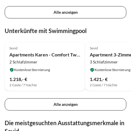
Alle anzeigen
Unterkünfte mit Swimmingpool
4.0
(9)
4.0
(5)
Sevid
Sevid
Apartments Karen - Comfort Two Bedroom Apartment with Balcony (A4)
2 Schlafzimmer
3 Schlafzimmer
Kostenlose Stornierung
Kostenlose Stornierung
1.218,- €
1.421,- €
2 Gäste / 7 Nächte
2 Gäste / 7 Nächte
Alle anzeigen
Die meistgesuchten Ausstattungsmerkmale in