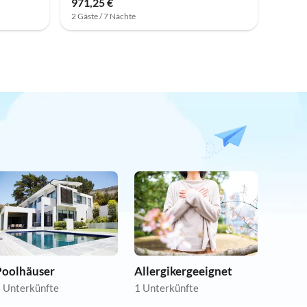
971,25 €
2 Gäste / 7 Nächte
Poolhäuser
Allergikergeeignet
 Unterkünfte
1 Unterkünfte