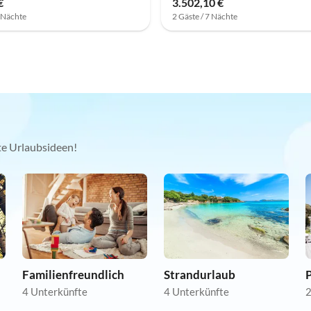
€
3.502,10 €
7 Nächte
2 Gäste / 7 Nächte
kte Urlaubsideen!
Familienfreundlich
Strandurlaub
4 Unterkünfte
4 Unterkünfte
2