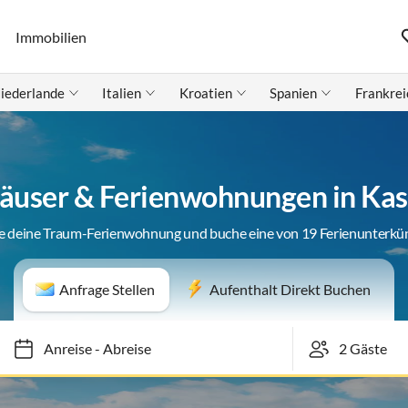
Immobilien
iederlande
Italien
Kroatien
Spanien
Frankrei
äuser & Ferienwohnungen in Kas
e deine Traum-Ferienwohnung und buche eine von 19 Ferienunterkü
Anfrage Stellen
Aufenthalt Direkt Buchen
Anreise
-
Abreise