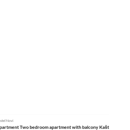
stel Novi
partment Two bedroom apartment with balcony Kaštel Novi, K