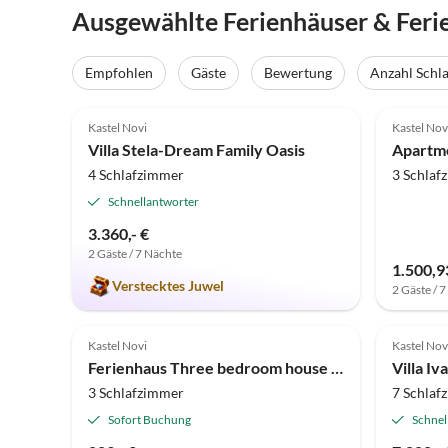
Ausgewählte Ferienhäuser & Feri
Empfohlen
Gäste
Bewertung
Anzahl Schl
5.0
(8)
Top-Inserat
Kastel Novi
Kastel Nov
Villa Stela-Dream Family Oasis
4 Schlafzimmer
3 Schlaf
Schnellantworter
3.360,- €
2 Gäste / 7 Nächte
1.500,9
Verstecktes Juwel
2 Gäste / 
Kastel Novi
Kastel Nov
Ferienhaus Three bedroom house with terrace and sea view Kaštel Novi, Kaštela K-7554
Villa Iva
3 Schlafzimmer
7 Schlaf
Sofort Buchung
Schnel