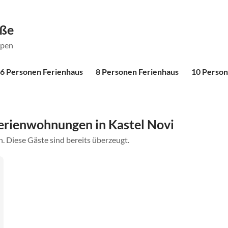
öße
ppen
6 Personen Ferienhaus
8 Personen Ferienhaus
10 Person
erienwohnungen in Kastel Novi
. Diese Gäste sind bereits überzeugt.