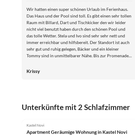
Wir hatten einen super schönen Urlaub im Ferienhaus.
Das Haus und der Pool sind toll. Es gibt einen sehr tollen
Raum mit Billard, Dart und Tischkicker den wir leider
nicht viel benutzt haben durch den schönen Pool und
das tolle Wetter. Stela und Ivo sind sehr sehr nett und
immer erreichbar und hilfsbereit. Der Standort ist auch
sehr gut und ruhig gelegen, Bäcker und ein kleiner
Tommy sind in unmittelbarer Nähe. Bis zur Promenade
sind es ca. 10 min zum laufen. Auf jeden Fall eine klare
Empfehlung. Danke für den schönen Urlaub
Krissy
Unterkünfte mit 2 Schlafzimmer
Kastel Novi
Apartment Geräumige Wohnung in Kastel Novi