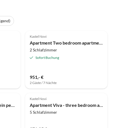
igend)
Kastel Novi
Apartment Two bedroom apartment with balcony Kaštel Novi, Kaštela A-24645-a
2 Schlafzimmer
Sofort Buchung
951,- €
2 Gäste / 7 Nächte
Kastel Novi
Charmante Villa am Meer – ein perfekter Urlaub
Apartment Viva - three bedroom apartment
5 Schlafzimmer