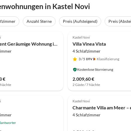
enwohnungen in Kastel Novi
afzimmer
Anzahl Sterne
Preis (Aufsteigend)
Preis (Abste
i
Kastel Novi
Apartment Geräumige Wohnung in Kastel Novi
Villa Vinea Vista
zimmer
4 Schlafzimmer
3
/ 5
Klassifizierung
Kostenlose Stornierung
3 €
2.009,60 €
7 Nächte
2 Gäste / 7 Nächte
i
Kastel Novi
zimmer
4 Schlafzimmer
lantworter