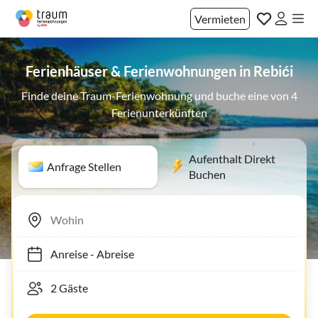
Vermieten
Ferienhäuser & Ferienwohnungen in Rebići
Finde deine Traum-Ferienwohnung und buche eine von 4
Ferienunterkünften
Aufenthalt Direkt
Anfrage Stellen
Buchen
Anreise
-
Abreise