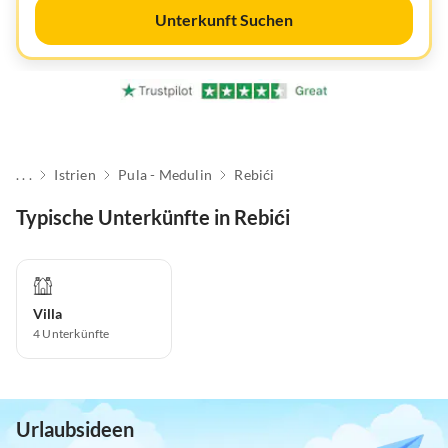
Unterkunft Suchen
. . .
Istrien
Pula - Medulin
Rebići
Typische Unterkünfte in Rebići
Villa
4
Unterkünfte
Urlaubsideen