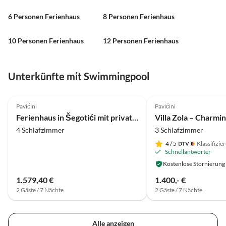
6 Personen Ferienhaus
8 Personen Ferienhaus
10 Personen Ferienhaus
12 Personen Ferienhaus
Unterkünfte mit Swimmingpool
4.0
(19)
Pavićini
Pavićini
Ferienhaus in Šegotići mit privatem Pool
4 Schlafzimmer
3 Schlafzimmer
4
/ 5
Klassifizie
Schnellantworter
Kostenlose Stornierung
1.579,40 €
1.400,- €
2 Gäste / 7 Nächte
2 Gäste / 7 Nächte
Alle anzeigen