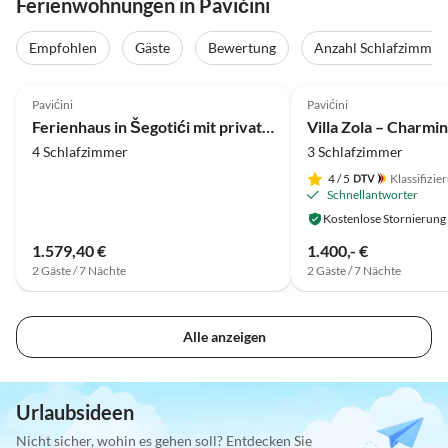
Ferienwohnungen in Pavićini
Empfohlen
Gäste
Bewertung
Anzahl Schlafzimmer
4.0
(19)
Pavićini
Pavićini
Ferienhaus in Šegotići mit privatem Pool
4 Schlafzimmer
3 Schlafzimmer
4
/ 5
Klassifizie
Schnellantworter
Kostenlose Stornierung
1.579,40 €
1.400,- €
2 Gäste / 7 Nächte
2 Gäste / 7 Nächte
Alle anzeigen
Urlaubsideen
Nicht sicher, wohin es gehen soll? Entdecken Sie