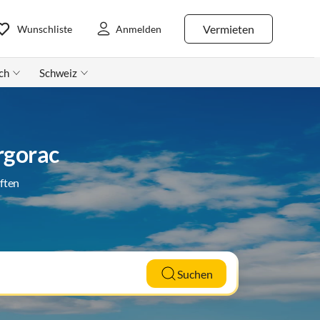
Vermieten
Wunschliste
Anmelden
ch
Schweiz
rgorac
ften
Suchen