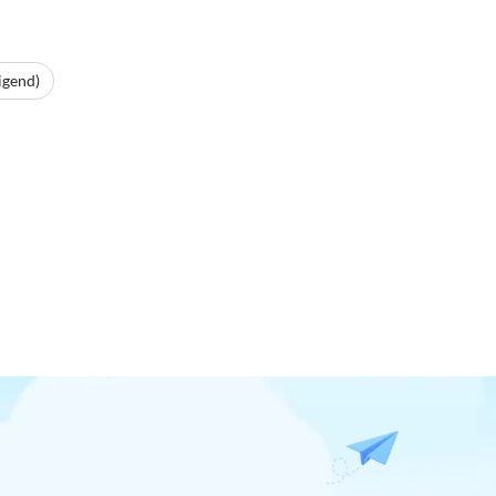
igend)