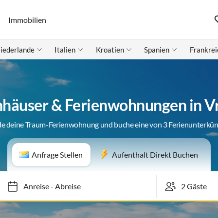
Immobilien
iederlande
Italien
Kroatien
Spanien
Frankrei
nhäuser & Ferienwohnungen in V
de deine Traum-Ferienwohnung und buche eine von 3 Ferienunterkün
Anfrage Stellen
Aufenthalt Direkt Buchen
Anreise
-
Abreise