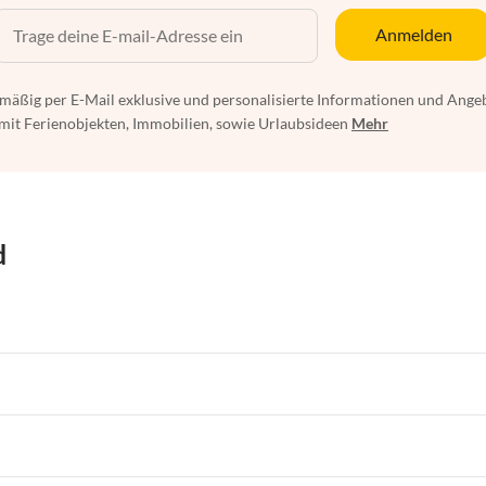
Anmelden
mäßig per E-Mail exklusive und personalisierte Informationen und Ange
t Ferienobjekten, Immobilien, sowie Urlaubsideen
Mehr
d
ngen in Ostsee
Ferienwohnungen in Nordsee
ngen in Niedersachsen
Ferienwohnungen in Bayern
ngen in Ostsee
Ferienwohnungen in Nordsee
ngen in Ostfriesland
Ferienwohnungen in Rügen
ngen in Niedersachsen
Ferienwohnungen in Bayern