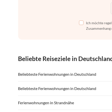
Ich möchte regel
Zusammenhang mi
Beliebte Reiseziele in Deutschlan
Beliebteste Ferienwohnungen in Deutschland
Ferienwohnungen in Deutschland
Ferienwohnu
Beliebteste Ferienwohnungen in Deutschland
Ferienwohnungen in Mecklenburg-Vorpommern
Ferienwohnu
Ferienwohnungen in Deutschland
Ferienwohnu
Ferienwohnungen in Strandnähe
Ferienwohnungen in Lübecker Bucht
Ferienwohnu
Ferienwohnungen in Mecklenburg-Vorpommern
Ferienwohnu