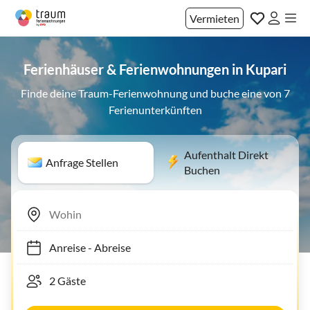
Vermieten
Ferienhäuser & Ferienwohnungen in Kupari
Finde deine Traum-Ferienwohnung und buche eine von 7
Ferienunterkünften
Aufenthalt Direkt
Anfrage Stellen
Buchen
Anreise
-
Abreise