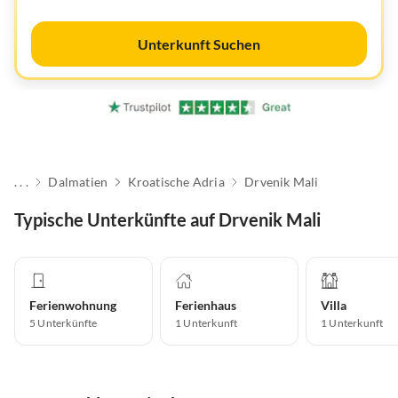
Unterkunft Suchen
. . .
Dalmatien
Kroatische Adria
Drvenik Mali
Typische Unterkünfte auf Drvenik Mali
Ferienwohnung
Ferienhaus
Villa
5
Unterkünfte
1
Unterkunft
1
Unterkunft