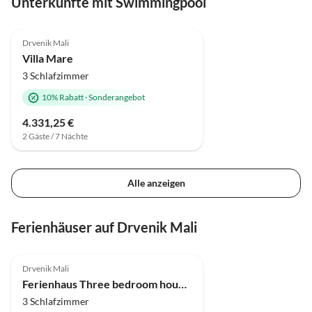
Unterkünfte mit Swimmingpool
Drvenik Mali
Villa Mare
3 Schlafzimmer
10% Rabatt
·
Sonderangebot
4.331,25 €
2 Gäste / 7 Nächte
Alle anzeigen
Ferienhäuser auf Drvenik Mali
Drvenik Mali
Ferienhaus Three bedroom house with terrace and sea view Drvenik Mali, Drvenik K-24088
3 Schlafzimmer