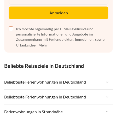
Anmelden
Ich möchte regelmäßig per E-Mail exklusive und
personalisierte Informationen und Angebote im
Zusammenhang mit Ferienobjekten, Immobilien, sowie
Urlaubsideen
Mehr
Beliebte Reiseziele in Deutschland
Beliebteste Ferienwohnungen in Deutschland
Ferienwohnungen in Deutschland
Beliebteste Ferienwohnungen in Deutschland
Ferienwohnungen in Ostsee
Ferienwohnungen in Deutschland
Ferienwohnungen in Strandnähe
Ferienwohnungen in Nordsee