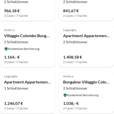
2 Schlafzimmer
2 Schlafzimmer
966,18 €
841,67 €
2 Gäste / 7 Nächte
2 Gäste / 7 Nächte
4.5
(4)
Top-Inserat
Andora
Laigueglia
Villaggio Colombo Bungalow Trilo Komfort
Apartment Appartements mit Veranda, Andora
2 Schlafzimmer
2 Schlafzimmer
Kostenlose Stornierung
1.164,- €
1.408,58 €
2 Gäste / 7 Nächte
2 Gäste / 7 Nächte
Top-Inserat
Laigueglia
Andora
Apartment Appartements mit Veranda, Andora
Bungalow Villaggio Colombo V6
1 Schlafzimmer
2 Schlafzimmer
Kostenlose Stornierung
1.246,07 €
1.038,- €
2 Gäste / 7 Nächte
2 Gäste / 7 Nächte
Top-Inserat