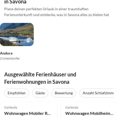
in Savona
Plane deinen perfekten Urlaub in einer traumhaften
Ferienunterkunft und entdecke, was in Savona alles zu bieten hat
Andora
2 Unterkünfte
Ausgewählte Ferienhäuser und
Ferienwohnungen in Savona
Empfohlen
Gäste
Bewertung
Anzahl Schlafzimmer
4.8
(20)
4.0
(19)
Garlenda
Garlenda
Wohnwagen Mobiler Rückzugsort inmitten Liguriens
Wohnwagen Mobilheim in Ferienresidenz mit Pool