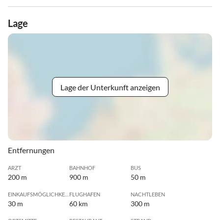
Lage
Lage der Unterkunft anzeigen
Entfernungen
ARZT
BAHNHOF
BUS
200 m
900 m
50 m
EINKAUFSMÖGLICHKEIT
FLUGHAFEN
NACHTLEBEN
30 m
60 km
300 m